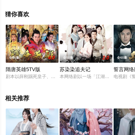
清未删减完整版电视剧全集就上星空电影网，更多相关信
息可移步至豆瓣电视剧、电视猫或剧情网等平台了解。
猜你喜欢
4.0
2.0
全66集
全50集
全60集
隋唐英雄5TV版
苏染染追夫记
誓言网络
剧本以薛刚踢死皇子、惊崩 皇帝、薛家365口灭门为缘起，在武
本网络剧以一场「江湖恩怨」作为故事
电视剧《
相关推荐