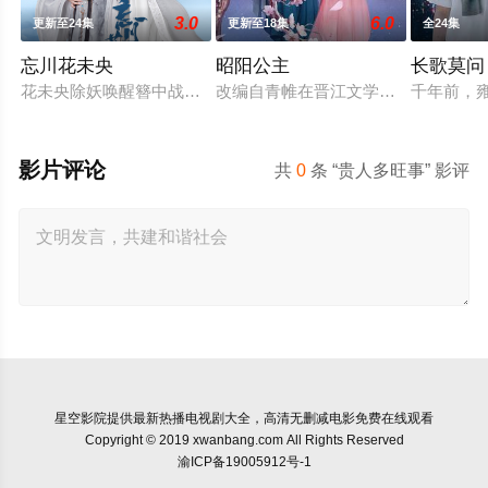
3.0
6.0
更新至24集
更新至18集
全24集
忘川花未央
昭阳公主
长歌莫问
花未央除妖唤醒簪中战神百里忘川元神，二人共感相连，一同寻
改编自青帷在晋江文学城的小说《平
千年前，
影片评论
共
0
条 “贵人多旺事” 影评
星空影院
提供最新热播电视剧大全，高清无删减电影免费在线观看
Copyright © 2019 xwanbang.com All Rights Reserved
渝ICP备19005912号-1