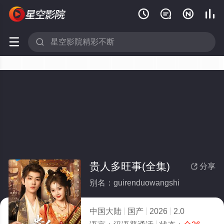






贵人多旺事(全集)
分享

别名：guirenduowangshi
中国大陆
国产
2026
2.0