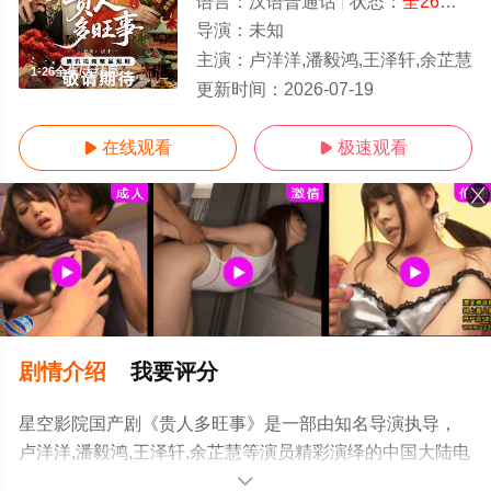
语言：
汉语普通话
状态：
全26集
- 
导演：
未知
主演：
卢洋洋,潘毅鸿,王泽轩,余芷慧
1-26全集/大结局
更新时间：
2026-07-19
在线观看
极速观看


剧情介绍
我要评分
星空影院国产剧《贵人多旺事》是一部由知名导演执导，
卢洋洋,潘毅鸿,王泽轩,余芷慧等演员精彩演绎的中国大陆电
视剧，大结局剧情已揭晓（1-26全集），手机免费观看高
