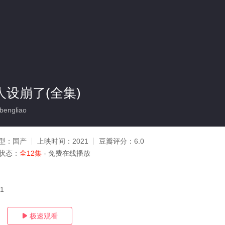
人设崩了(全集)
engliao
型：
国产
上映时间：
2021
豆瓣评分：
6.0
状态：
全12集
- 免费在线播放
11
极速观看
