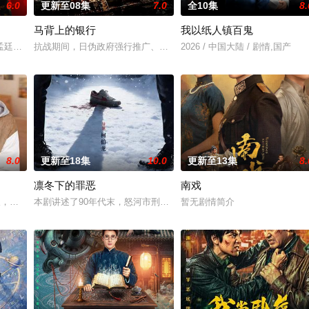
6.0
更新至08集
7.0
全10集
8.
马背上的银行
我以纸人镇百鬼
与童年时因一场意外落下身体残缺的少年顾铭夕（何洛洛 饰）的成长印记与深
孟廷辉，大平王朝有史以来个以女子进士科三元及第入翰林院的奇女子。十年前
抗战期间，日伪政府强行推广、使用由“中国准备银行”发行的伪钞货
2026 / 中国大陆 / 剧情,国产
8.0
更新至18集
10.0
更新至13集
8.
凛冬下的罪恶
南戏
女奚圆（姜贞羽 饰）因意外踏入玄机界，继而卷入虎云国内乱的漩涡，身陷
轻人，在沿海小城南安相遇相知，他们决心各展所长创办旅行社。他们以当地的
本剧讲述了90年代末，怒河市刑侦支队在无普及监控、无DNA鉴定技
暂无剧情简介