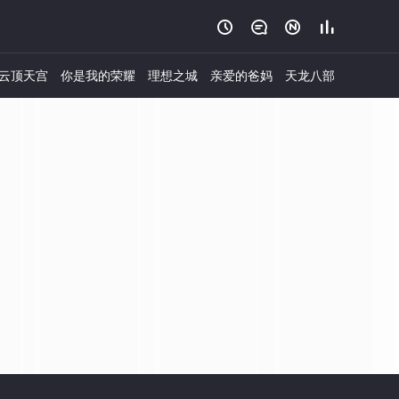




云顶天宫
你是我的荣耀
理想之城
亲爱的爸妈
天龙八部