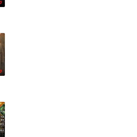
0
深联结。两人在命运波折中相
的她被他从死人堆里救出来，蓬头垢面口齿不清。十年后的她才学满
币。根据党中央指示，高景波、徐邵梁、孙希光和黄鹰等人开始筹备建立冀南银
0
重重危机，而在一次次险象环生
特色人文与美食为引，用真诚与创意打动游客。尽管在创业路上笑料
术的支持下，通过摸排、勘查等传统刑侦手段，接连破获数起重案要案的艰难过程