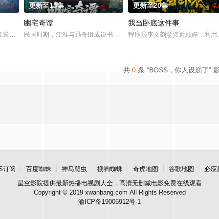
6.0
更新至15集
8.0
更新至20集
4.
幽宅奇谭
我当卧底这件事
江逾白长大以后，林知夏忽然对他说：“江逾白，我喜欢你，哲学和生物学意义
民国时期，江淮与迅哥组成说书班子，偶遇“白天人住屋，晚上鬼占房
程序员李文刻意接近顾婷，利用
共
0
条 “BOSS，你人设崩了” 
S订阅
百度蜘蛛
神马爬虫
搜狗蜘蛛
奇虎地图
谷歌地图
必应
星空影院
提供最新热播电视剧大全，高清无删减电影免费在线观看
Copyright © 2019 xwanbang.com All Rights Reserved
渝ICP备19005912号-1