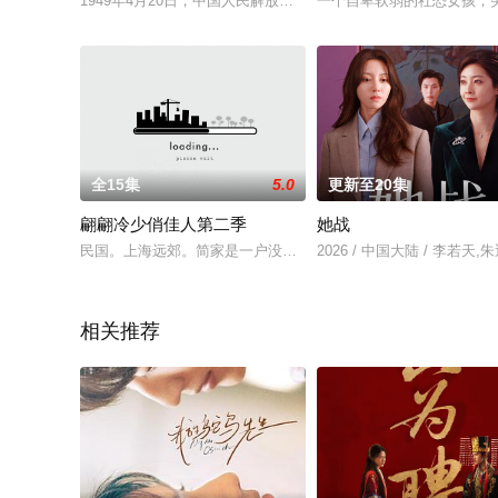
1949年4月20日，中国人民解放军百万雄师发起渡江作战。国
一个自卑软弱的社恐女孩，
全15集
5.0
更新至20集
翩翩冷少俏佳人第二季
她战
民国。上海远郊。简家是一户没落乡绅人家，四个如花似玉、性
2026 / 中国大陆 / 李若天
相关推荐