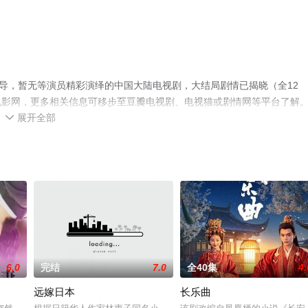
执导，暂无等演员精彩演绎的中国大陆电视剧，大结局剧情已揭晓（全12
电影网，更多相关信息可移步至豆瓣电视剧、电视猫或剧情网等平台了解
展开全部

6.0
完结
7.0
全40集
4.
远嫁日本
长乐曲