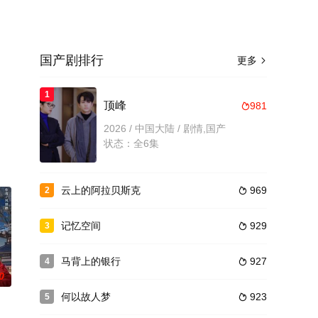
国产剧排行
更多

1
。
顶峰
981

2026 / 中国大陆 / 剧情,国产
状态：全6集
云上的阿拉贝斯克
969
2

记忆空间
929
3

马背上的银行
927
4

0
何以故人梦
923
5
