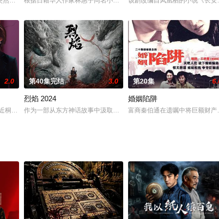
民党军苦心经营的长江防线土崩瓦解，但仍在西南负隅顽抗。在对西南地区展开战
突然来到了一个既陌生又熟悉的平行世界，遇到了她曾经最爱的人，从而改变了
根据日籍华人作家林惠子同名小说改编。描写三个女人的跨国情感故
该剧改编自凤凰栖的小说《长安
2.0
第40集完结
3.0
第20集
6.
烈焰 2024
婚姻陷阱
格各异的女儿都待字闺中，简太太最大的心愿就是把她们嫁到富贵人家去，富家
,朱近桐,钱冬旎,黄逍
作为一部从东方神话故事中汲取灵感，以中华传统文化引领精神脉络
富商秦伯通在遗嘱中将巨额财产