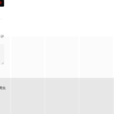
0
上的喜欢。”那个夜晚，他脸颊微热，还听见自己加速的心跳声……
”的阴阳宅，江淮被掳走配“阴婚”。他与女探长穆英搭档，侦破阎王娶亲、五鬼
顾炎女儿奴的属性，请求老炮儿顾炎带自己用程序员身份卧底电诈集团以求查
影评
爬虫