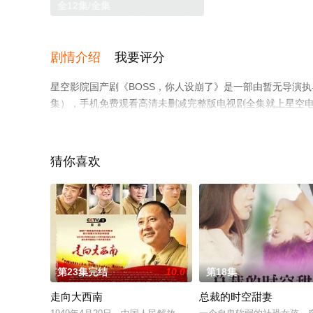
全12集/全集
剧情介绍
我要评分
星空影院国产剧《BOSS，你人设崩了》是一部由暂无导演
集），手机免费观看高清未删减完整版电视剧全集就上星空
猜你喜欢
第23集完结
10.0
第18集
走向大西南
总裁的时空甜妻