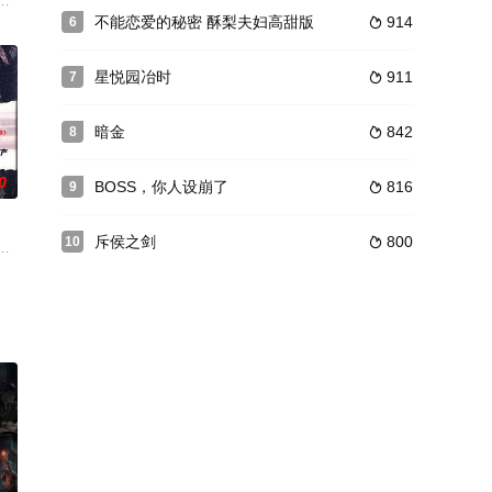
略进攻的同时，为我党培
自己。
事，远嫁日本的三位中国新娘在异国他乡都面临着意想不到的困境和艰辛，真实
铜雀鸣》。
不能恋爱的秘密 酥梨夫妇高甜版
914
6

星悦园冶时
911
7

暗金
842
8

0
BOSS，你人设崩了
816
9

斥侯之剑
800
10

子丁子辉、宋文熙到来，一场讨
的古装玄幻剧，故事讲述王子武庚拥有神族和人族的双重血脉，天资不凡，桀骜
留给了次女诗琳（苗圃饰），这深深刺激了长女诗琦（李煜饰）和未婚男友钟