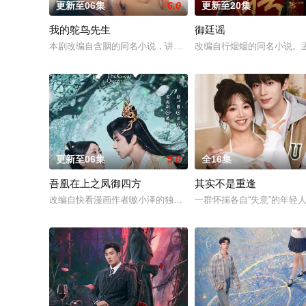
更新至06集
6.0
更新至20集
我的鸵鸟先生
御廷谣
本剧改编自含胭的同名小说，讲述了邻家女孩庞倩（苏晓彤 饰）
改编自行烟烟的同名小说。
更新至06集
5.0
全16集
吾凰在上之凤御四方
其实不是重逢
改编自快看漫画作者嗷小泽的独家连载漫画《吾凰在上》。现代少
一群怀揣各自“失意”的年