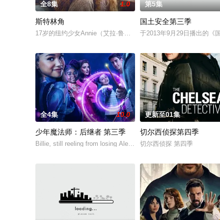
全8集
1.0
第5集
斯特林角
国土安全第三季
17岁的纽约少女Annie（艾拉·鲁宾 饰）和双胞胎哥哥由养
于2013年9月29日播出的《国土》
全4集
10.0
更新至01集
少年魔法师：后继者 第三季
切尔西侦探第四季
Billie, still reeling from losing Alex at the end of Season 2, disco
切尔西侦探 第四季