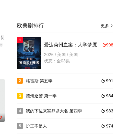
欧美剧排行
更多

米切
1
德
爱达荷州血案：大学梦魇
998

电
2026 / 美国 / 美国
状态：全03集
格雷斯 第五季
991
2

德州巡警 第一季
984
3

我的下位来宾鼎鼎大名 第四季
983
4

0
护工不是人
974
5
