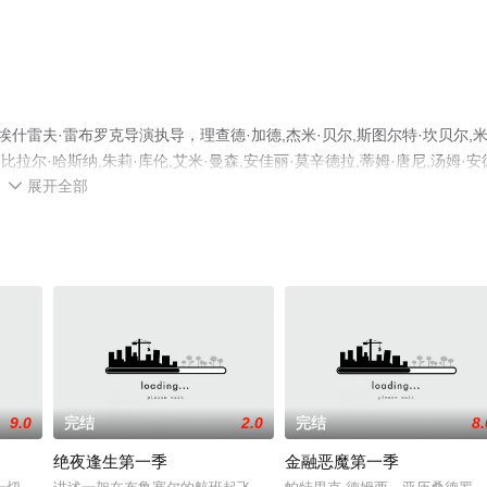
什雷夫·雷布罗克导演执导，理查德·加德,杰米·贝尔,斯图尔特·坎贝尔,
,比拉尔·哈斯纳,朱莉·库伦,艾米·曼森,安佳丽·莫辛德拉,蒂姆·唐尼,汤姆·安
展开全部
高清未删减完整版电视剧全集就上星空电影网，更多相关信息可移步至豆瓣

9.0
完结
2.0
完结
8.
绝夜逢生第一季
金融恶魔第一季