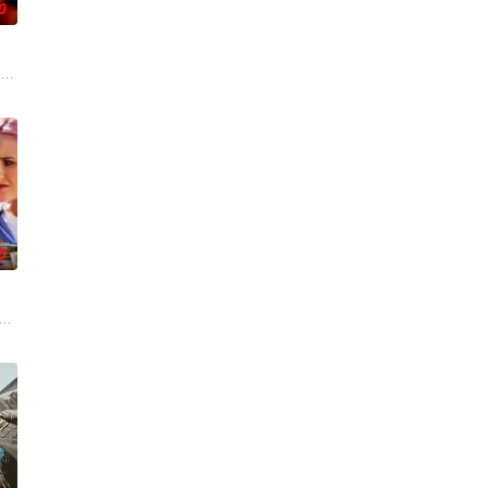
0
过了一个夏天。在那里
dy Patin
秘转校生出现。与此同时，专门猎杀青少年的连环杀人魔“The Trawler”在
销小说，讲述专业骗子“幸运儿”露西（安雅·泰勒-乔伊 饰）在一次数百万美
0
乙级联赛的女子足球队。在这一季里，Ted和球队学着“先做了再说”，把握他们从
Smith) and Jason (Rafe Spall) dealing with th