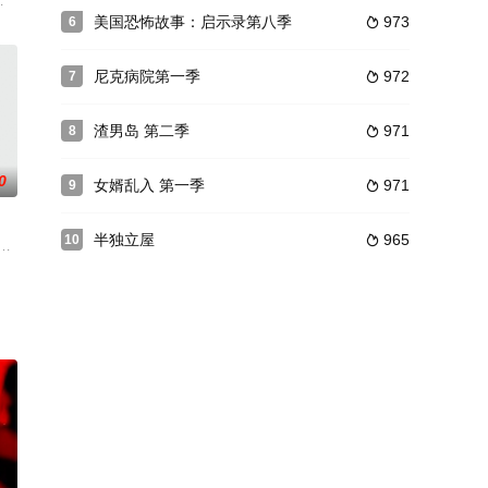
的生物通通死亡，因此有幸逃过一劫的飞机试图向西面飞去以躲在黑暗中。航班
吉([切肤之痛])主演10集新剧《魔鬼》(Devils，暂译)。尼克·赫伦(《神探
美国恐怖故事：启示录第八季
973
6

尼克病院第一季
972
7

渣男岛 第二季
971
8

0
女婿乱入 第一季
971
9

半独立屋
965
10

和电影制作人不惜一切代价，努力在好莱坞取得成功的故事。每一个
mon Jones负责执笔的喜剧《翻修达人 Flipped》，该剧有Will Forte﹑Kaitlin O
质疑现有体制是否能保护弱势儿童