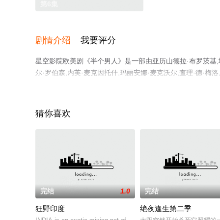
第6集
剧情介绍
我要评分
星空影院欧美剧《半个男人》是一部由亚历山德拉·布罗茨基,埃
尔·罗伯森,内芙·麦克因托什,玛丽安娜·麦克沃尔,查理·德·梅洛
鲁斯,等演员精彩演绎的英国 / 美国电视剧，手机免费观看
视剧、电视猫或剧情网等平台了解。
猜你喜欢
完结
1.0
完结
狂野印度
绝夜逢生第二季