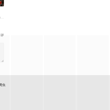
0
二季的
s 饰）在中东地区执行任务时，她的线向她透露了一个惊人的秘密：一名被俘的美军士兵
s developing a Peaky Blinders-style series abo
影评
爬虫