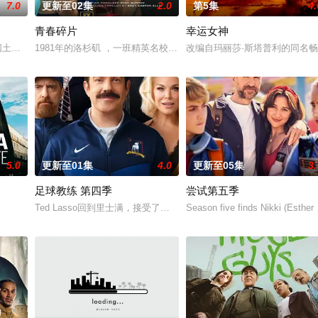
7.0
更新至02集
2.0
第5集
4.
青春碎片
幸运女神
父抚养长大。她无意中继承了神秘外祖父在加拿大的一座岛屿。于是她前往加拿大度
第三季将紧承上季末的悲惨结尾，由Carrie (Claire Danes饰演) 和 Saul (Man
1981年的洛杉矶 ，一班精英名校的高中生原本过住灿烂生活，直至一位神
改编自玛丽莎·斯塔普利的同名畅
5.0
更新至01集
4.0
更新至05集
3.
足球教练 第四季
尝试第五季
vers that
Ted Lasso回到里士满，接受了他迄今为止最大的挑战：执教一支
Season five finds Nikki (Esther 