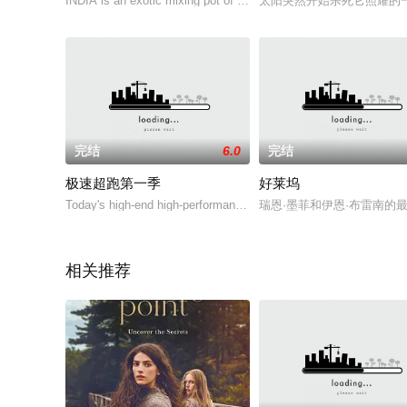
INDIA is an exotic mixing pot of iconic wildlife, secret locations,
太阳突然开始杀死它照耀的
完结
6.0
完结
极速超跑第一季
好莱坞
Today's high-end high-performance Supercars are an amazing co
瑞恩·墨菲和伊恩·布雷南
相关推荐