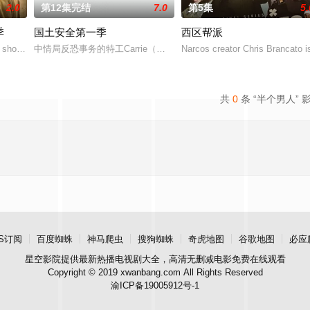
2.0
第12集完结
7.0
第5集
5.
季
国土安全第一季
西区帮派
由《24小时》制作人Howard Gordon和Alex Gansa联手打造。第
e show has also been handed a two-season order, wh
中情局反恐事务的特工Carrie（克莱尔·丹妮丝 Claire Dane
Narcos creator Chris Brancato i
共
0
条 “半个男人” 
S订阅
百度蜘蛛
神马爬虫
搜狗蜘蛛
奇虎地图
谷歌地图
必应
星空影院
提供最新热播电视剧大全，高清无删减电影免费在线观看
Copyright © 2019 xwanbang.com All Rights Reserved
渝ICP备19005912号-1