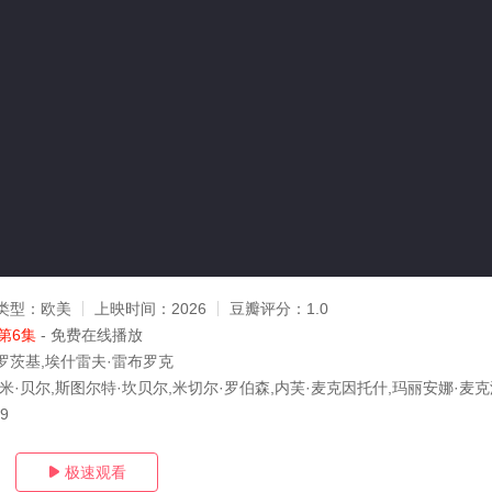
类型：
欧美
上映时间：
2026
豆瓣评分：
1.0
第6集
- 免费在线播放
罗茨基,埃什雷夫·雷布罗克
米·贝尔,斯图尔特·坎贝尔,米切尔·罗伯森,内芙·麦克因托什,玛丽安娜·麦克沃
29
极速观看
