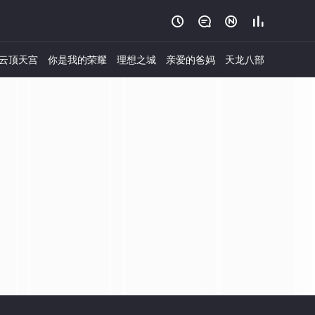




云顶天宫
你是我的荣耀
理想之城
亲爱的爸妈
天龙八部