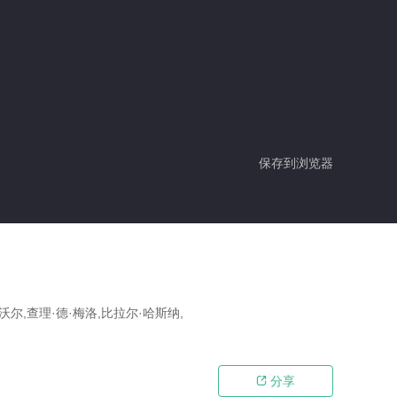
保存到浏览器
尔,查理·德·梅洛,比拉尔·哈斯纳,
分享
