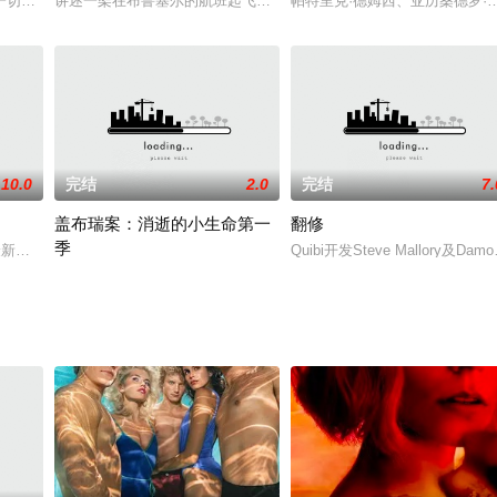
 epic land
一切，从布鲁塞尔起飞的一个夜间航班上的乘客竭力求生。
讲述一架在布鲁塞尔的航班起飞后，此时太阳活动突变令到被照射到
帕特里克·德姆西、亚历桑德罗·博尔
10.0
完结
2.0
完结
7.
盖布瑞案：消逝的小生命第一
翻修
季
mbination of
的最新限定剧《好莱坞》以二战后的好莱坞为背景，讲述了一群颇有抱负的演员
Quibi开发Steve Mallory及Da
一名男孩遭到残忍谋杀，而他的监护人和社工的公开审判，让人不禁