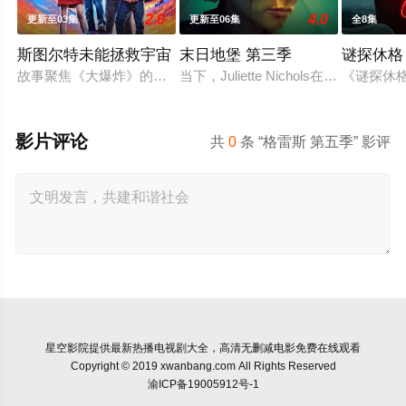
2.0
4.0
更新至03集
更新至06集
全8集
斯图尔特未能拯救宇宙
末日地堡 第三季
谜探休格
故事聚焦《大爆炸》的漫画书老板斯图尔特·布鲁姆，他弄坏了一个
当下，Juliette Nichols在
《谜探休
影片评论
共
0
条 “格雷斯 第五季” 影评
星空影院
提供最新热播电视剧大全，高清无删减电影免费在线观看
Copyright © 2019 xwanbang.com All Rights Reserved
渝ICP备19005912号-1