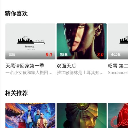
加斯特,Finn,Guegan,Joe,Hughes,Brad,Morrison等演员精
彩演绎的英国电视剧，大结局剧情已揭晓（1-4全集），手
猜你喜欢
机免费观看高清未删减完整版电视剧全集就上星空电影
网，更多相关信息可移步至豆瓣电视剧、电视猫或剧情网
等平台了解。
9.0
3.0
完结
第8集
全10集
天黑请回家第一季
双面天后
昭雪 第
一名小女孩和家人搬回父亲曾居住过的小镇，而她对真相的执着，让一桩
雅丝敏德林是土耳其知名演员，多年
Sunda
相关推荐