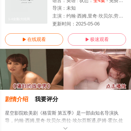
语言：
英语
状态：
全4集
- 免费在线播放
导演：
未知
主演：
约翰·西姆,里奇·坎贝尔,劳拉·埃尔芬斯通,萨姆·霍尔,佐伊·塔珀,曼德琳娜·贝拉柳·伦,安德烈·马尼亚塔,奥克利·佩德加斯特,F
1-4全集/大结局
更新时间：
2025-05-06
在线观看
极速观看


剧情介绍
我要评分
星空影院欧美剧《格雷斯 第五季》是一部由知名导演执
导，约翰·西姆,里奇·坎贝尔,劳拉·埃尔芬斯通,萨姆·霍尔,佐
伊·塔珀,曼德琳娜·贝拉柳·伦,安德烈·马尼亚塔,奥克利·佩德
