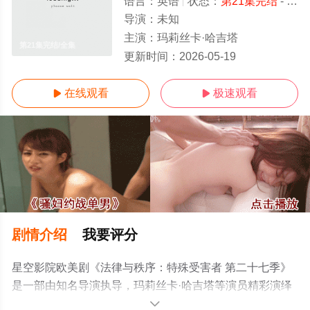
语言：
英语
状态：
第21集完结
- 免费在线播放
导演：
未知
主演：
玛莉丝卡·哈吉塔
第21集完结/全集
更新时间：
2026-05-19
在线观看
极速观看


剧情介绍
我要评分
星空影院欧美剧《法律与秩序：特殊受害者 第二十七季》
是一部由知名导演执导，玛莉丝卡·哈吉塔等演员精彩演绎
的美国电视剧，大结局剧情已揭晓（第21集完结），手机
