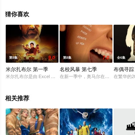
免费观看高清未删减完整版电视剧全集就上星空电影网，
更多相关信息可移步至豆瓣电视剧、电视猫或剧情网等平
猜你喜欢
台了解。
9.0
7.0
第9集
第8集
全6集
米尔扎布尔 第一季
名校风暴 第七季
布偶寻踪
米尔扎布尔是由 Excel Entertainment制作的亚马逊Prim
在新一季中，奥马尔在远离拉斯·恩
在繁华的2
相关推荐