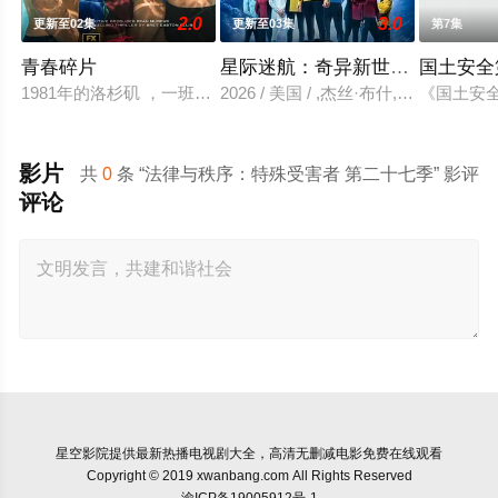
2.0
3.0
更新至02集
更新至03集
第7集
青春碎片
星际迷航：奇异新世界 第四季
国土安全
1981年的洛杉矶 ，一班精英名校的高中生原本过住灿烂生活，直至
2026 / 美国 / ,杰丝·布什,克里斯
《国土安全
影片
共
0
条 “法律与秩序：特殊受害者 第二十七季” 影评
评论
星空影院
提供最新热播电视剧大全，高清无删减电影免费在线观看
Copyright © 2019 xwanbang.com All Rights Reserved
渝ICP备19005912号-1