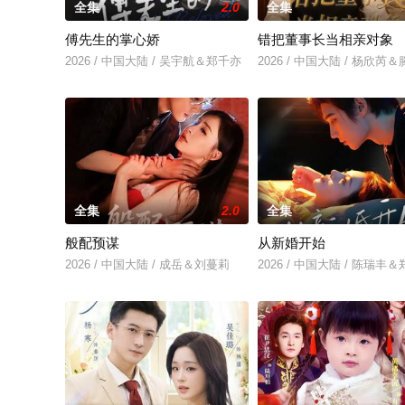
全集
2.0
全集
傅先生的掌心娇
错把董事长当相亲对象
2026 / 中国大陆 / 吴宇航＆郑千亦
2026 / 中国大陆 / 杨欣
全集
2.0
全集
般配预谋
从新婚开始
2026 / 中国大陆 / 成岳＆刘蔓莉
2026 / 中国大陆 / 陈瑞丰