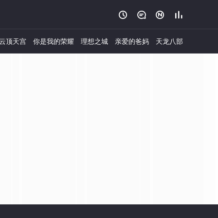




云顶天宫
你是我的荣耀
理想之城
亲爱的爸妈
天龙八部