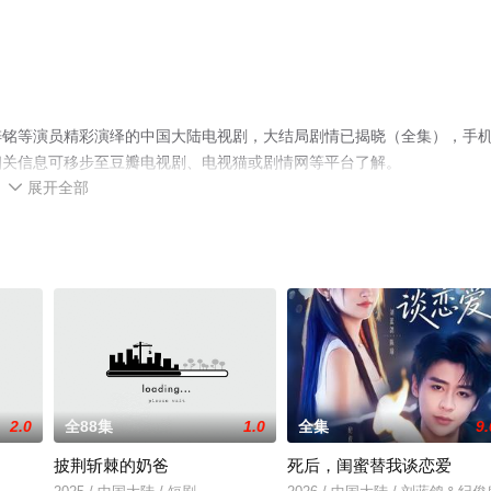
梓铭等演员精彩演绎的中国大陆电视剧，大结局剧情已揭晓（全集），手
相关信息可移步至豆瓣电视剧、电视猫或剧情网等平台了解。
展开全部

2.0
全88集
1.0
全集
9.
披荆斩棘的奶爸
死后，闺蜜替我谈恋爱