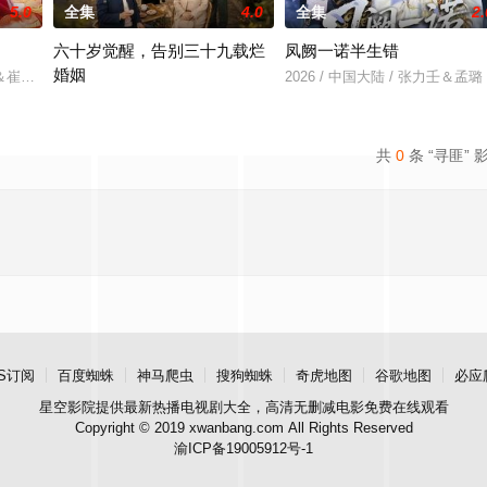
5.0
全集
4.0
全集
2.
六十岁觉醒，告别三十九载烂
凤阙一诺半生错
婚姻
沅＆崔尹思汉
2026 / 中国大陆 / 张力壬＆孟璐
2026 / 中国大陆 / 王晨＆盛洋＆雍青青
共
0
条 “寻匪” 
S订阅
百度蜘蛛
神马爬虫
搜狗蜘蛛
奇虎地图
谷歌地图
必应
星空影院
提供最新热播电视剧大全，高清无删减电影免费在线观看
Copyright © 2019 xwanbang.com All Rights Reserved
渝ICP备19005912号-1