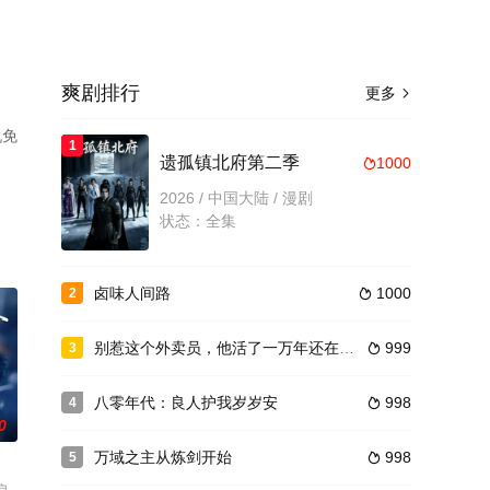
爽剧排行
更多

机免
1
遗孤镇北府第二季
1000

2026 / 中国大陆 / 漫剧
状态：全集
卤味人间路
1000
2

别惹这个外卖员，他活了一万年还在跑单
999
3

八零年代：良人护我岁岁安
998
4

0
万域之主从炼剑开始
998
5
