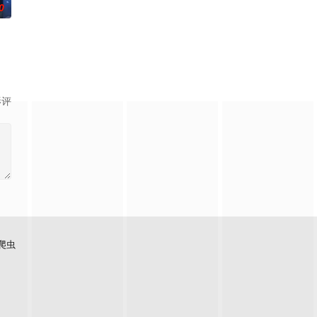
0
影评
爬虫