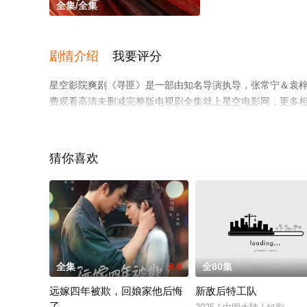
全集/全集
剧情介绍
我要评分
星空影院爽剧《寻匪》是一部由知名导演执导，张常宁＆袁
费观看高清未删减完整版电视剧全集就上星空电影网，更多
猜你喜欢
全集
8.0
全80集
远嫁四年被欺，回娘家他后悔
新敌后特工队
了