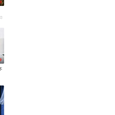
0
幻
0
不
霏