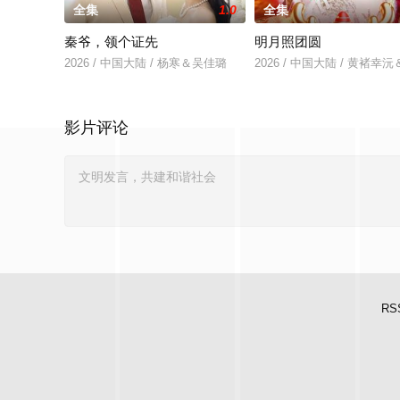
全集
1.0
全集
秦爷，领个证先
明月照团圆
2026 / 中国大陆 / 杨寒＆吴佳璐
2026 / 中国大陆 / 黄褚幸
影片评论
RS