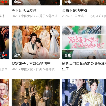
10.0
全集
3.0
全集
4.
等不到说我爱你
金鳞不是池中物
芮＆滕林＆马治邦
2026 / 中国大陆 / 崔秀子＆蒋文琦
2026 / 中国大陆 / 王必可＆许幻
9.0
全集
6.0
全集
3.
我家娘子，不对劲第四季
民政局门口捡的老公身份藏
住了
＆郑晨雨
2026 / 中国大陆 / 陈外＆鲁芳岐
2026 / 中国大陆 / 王钧浩＆吴易