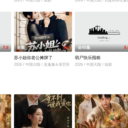
2025 / 中国大陆 / 短剧
2026 / 中国大陆 / 刘蓝鸽＆纪俊
7.0
全集
5.0
全45集
5.
苏小姐你老公摊牌了
萌尸快乐囤粮
2026 / 中国大陆 / 吴逸迦＆张艺轩
2026 / 中国大陆 / 短剧