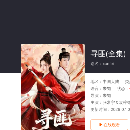
寻匪(全集)
别名：xunfei
地区：
中国大陆
类
语言：
未知
状态：
导演：
未知
主演：
张常宁＆袁梓
更新时间：
2026-07-
在线观看
