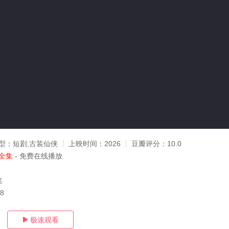
型：
短剧,古装仙侠
上映时间：
2026
豆瓣评分：
10.0
全集
- 免费在线播放
铭
08
极速观看
