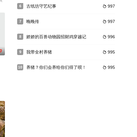
良
古纸坊守艺纪事
997
6

晚晚传
997
7

娇娇的百兽动物园招财鸡穿越记
996
8

0
我带全村养猪
995
9

养猪？你们会养给你们得了呗！
995
10
