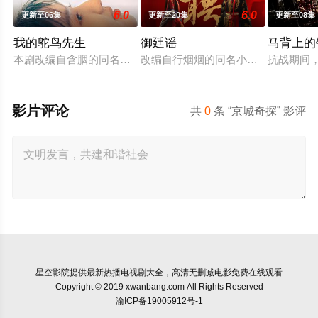
6.0
6.0
更新至06集
更新至20集
更新至08集
我的鸵鸟先生
御廷谣
马背上的
本剧改编自含胭的同名小说，讲述了邻家女孩庞倩（苏晓彤 饰）
改编自行烟烟的同名小说。孟廷辉，
抗战期间
影片评论
共
0
条 “京城奇探” 影评
星空影院
提供最新热播电视剧大全，高清无删减电影免费在线观看
Copyright © 2019 xwanbang.com All Rights Reserved
渝ICP备19005912号-1