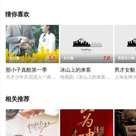
大结局剧情已揭晓（1-36全集），手机免费观看高清未删
减完整版电视剧全集就上星空电影网，更多相关信息可移
猜你喜欢
步至豆瓣电视剧、电视猫或剧情网等平台了解。
1.0
7.0
全12集
全30集
更新至19集
那小子真酷第一季
冰山上的来客
男才女貌
天才少年庄尼进入一家国际职业技术学校学习，天赋异禀、聪明绝
电视剧《冰山上的来客》是根据196
上海名牌
相关推荐