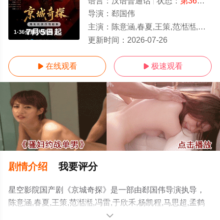
语言：
汉语普通话
状态：
第36集已完结
导演：
郄国伟
主演：
陈意涵,春夏,王策,范湉湉,冯雷,于欣禾,杨凯程,马思超,孟鹤堂,翟子路,周九良,小爱
1-36全集/大结局
更新时间：
2026-07-26
在线观看
极速观看


剧情介绍
我要评分
星空影院国产剧《京城奇探》是一部由郄国伟导演执导，
陈意涵,春夏,王策,范湉湉,冯雷,于欣禾,杨凯程,马思超,孟鹤
堂,翟子路,周九良,小爱等演员精彩演绎的中国大陆电视剧，
