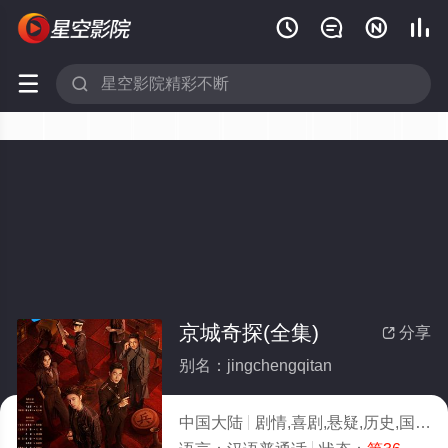






京城奇探(全集)
分享

别名：jingchengqitan
中国大陆
剧情,喜剧,悬疑,历史,国产