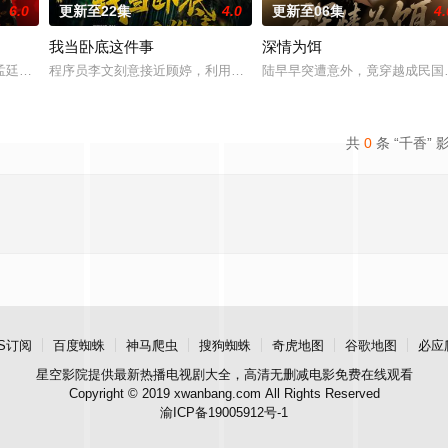
6.0
更新至22集
4.0
更新至06集
4.
我当卧底这件事
深情为饵
房”的阴阳宅，江淮被掳走配“阴婚”。他与女探长穆英搭档，侦破阎王娶亲、
孟廷辉，大平王朝有史以来个以女子进士科三元及第入翰林院的奇女子。十年前
程序员李文刻意接近顾婷，利用顾炎女儿奴的属性，请求老炮儿顾炎
陆早早突遭意外，竟穿越成民国
共
0
条 “千香” 
S订阅
百度蜘蛛
神马爬虫
搜狗蜘蛛
奇虎地图
谷歌地图
必应
星空影院
提供最新热播电视剧大全，高清无删减电影免费在线观看
Copyright © 2019 xwanbang.com All Rights Reserved
渝ICP备19005912号-1