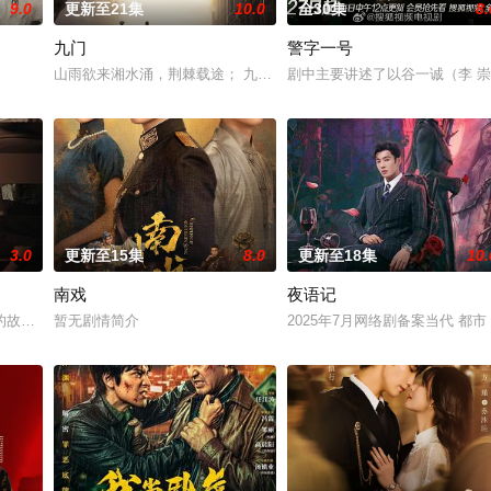
9.0
更新至21集
10.0
全30集
8.
九门
警字一号
人诬陷私通的世家名媛小姐傅庭芸，被迫一起逃亡，二人历经家族与朝廷的重重
山雨欲来湘水涌，荆棘载途； 九门连枝入新局，即日启程。
剧中主要讲述了以谷一诚（李 
3.0
更新至15集
8.0
更新至18集
10.
南戏
夜语记
女奚圆（姜贞羽 饰）因意外踏入玄机界，继而卷入虎云国内乱的漩涡，身陷
故事——用一场精心策划的“夏令营”完成复仇的受害者；临终前与遗憾和解的“
暂无剧情简介
2025年7月网络剧备案当代 都