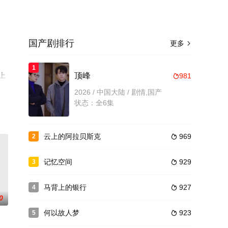
国产剧排行
更多

1
上
顶峰
981

2026 / 中国大陆 / 剧情,国产
状态：全6集
云上的阿拉贝斯克
969
2

记忆空间
929
3

马背上的银行
927
4

0
何以故人梦
923
5
