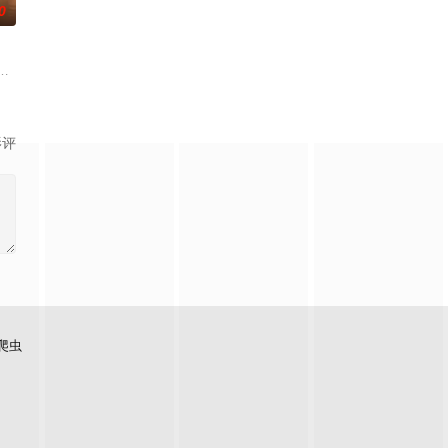
0
五鬼运财、木偶杀人、花妖
的她被他从死人堆里救出来，蓬头垢面口齿不清。十年后的她才学满
带自己用程序员身份卧底电诈集团以求查出未婚妻离奇死亡的真相。两人联手查
少夫人苏沐晚，醒来，却是丈夫枪口相对、父母冤案、连环下毒……她于绝境中
影评
爬虫