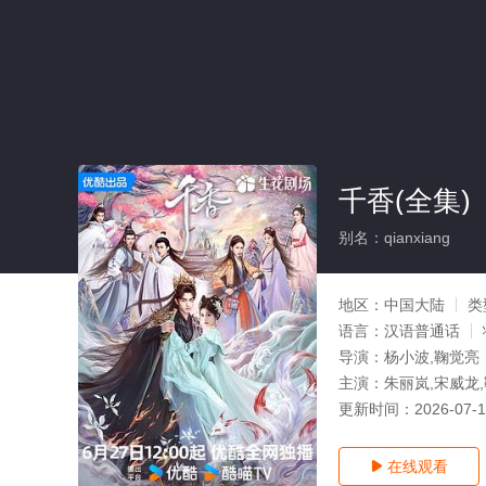
千香(全集)
别名：qianxiang
地区：
中国大陆
类
语言：
汉语普通话
导演：
杨小波,鞠觉亮
主演：
朱丽岚,宋威龙,
更新时间：
2026-07-
在线观看
