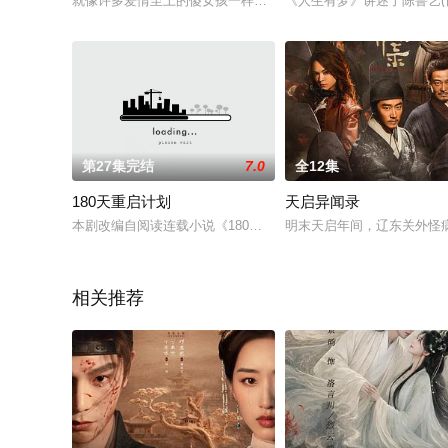
就像许多爱情至上的傻女孩一样，美丽而单纯的女孩蓝小依（马思
《人生有梦》讲述了陈鲁艺(
第27集完结
7.0
全12集
180天重启计划
天启异闻录
本剧改编自阅读连载小说《180天陪产计划》，作者楚棠。28岁
明末天启年间，辽东关外怪
相关推荐