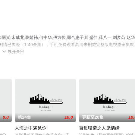
,宋威龙,鞠婧祎,何中华,傅方俊,郑合惠子,叶盛佳,薛八一,刘梦芮,赵华
剧情已揭晓（1-40全集），手机免费观看高清未删减完整版电视剧全集就
展开全部
剧情网等平台了解。

9.0
第24集
10.0
更新至20集
10.
人海之中遇见你
百集聊斋之人鬼情缘