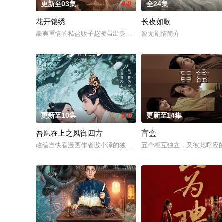
更新至03集
4.0
全24集
花开锦绣
长夜如歌
豪爽重情的私盐贩子赵凌虽出身草莽，却心怀壮志，他结识了遭
暂无剧情简介
更新至10集
5.0
更新至14集
吾凰在上之凤御四方
盲盒
改编自快看漫画作者嗷小泽的独家连载漫画《吾凰在上》。现代少
五个相互独立，又彼此呼应的