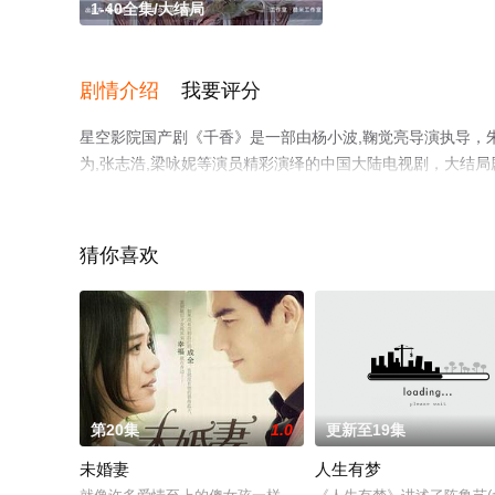
1-40全集/大结局
剧情介绍
我要评分
星空影院国产剧《千香》是一部由杨小波,鞠觉亮导演执导，朱丽岚
为,张志浩,梁咏妮等演员精彩演绎的中国大陆电视剧，大结局
星空电影网，更多相关信息可移步至豆瓣电视剧、电视猫或
猜你喜欢
第20集
1.0
更新至19集
未婚妻
人生有梦