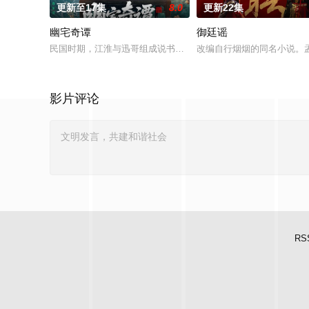
更新至17集
8.0
更新22集
幽宅奇谭
御廷谣
民国时期，江淮与迅哥组成说书班子，偶遇“白天人住屋，晚上鬼占
改编自行烟烟的同名小说。
影片评论
RS