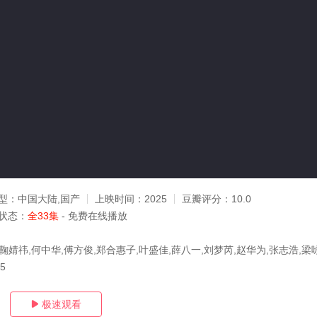
型：
中国大陆,国产
上映时间：
2025
豆瓣评分：
10.0
状态：
全33集
- 免费在线播放
鞠婧祎,何中华,傅方俊,郑合惠子,叶盛佳,薛八一,刘梦芮,赵华为,张志浩,梁
15
极速观看
