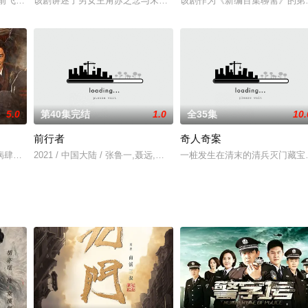
纯 饰）放弃了在杭州稳定的工作，转身前往大都会上海，追寻男朋友田飞（袁
俞飞鸿饰)、楚天良(王新军饰)、刘宁(刘之冰饰)，这三个昔日有瓜葛的中学
该剧讲述了男女主角苏之念与宋青春之间心疼又心醉、相伤又相守的
该剧作为《新编百集聊斋》的第
5.0
第40集完结
1.0
全35集
10.
前行者
奇人奇案
的顾云苏（周雨彤 饰）经历失恋失业的双重打击后，在前路迷茫找不到人生方
病肆虐，人心惶惶，一锦衣卫只身北上探查，不料却卷入当地军民斗争，在终日
2021 / 中国大陆 / 张鲁一,聂远,韩雪,郭晓婷曹卫宇,霍青,郑罗茜,逯恣
一桩发生在清末的清兵灭门藏宝