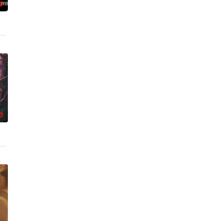
0
考验，与命运抗争，终成传奇良
崇霄饰演）为代表的冀北市公安刑警用自己 的超凡的智慧与过人的勇气，屡破奇
0
重重危机，而在一次次险象环生
无用之人”；共享同一具躯体的人格“刮刮乐”；病床前不离不
市 海南越酷文化传媒有限公司