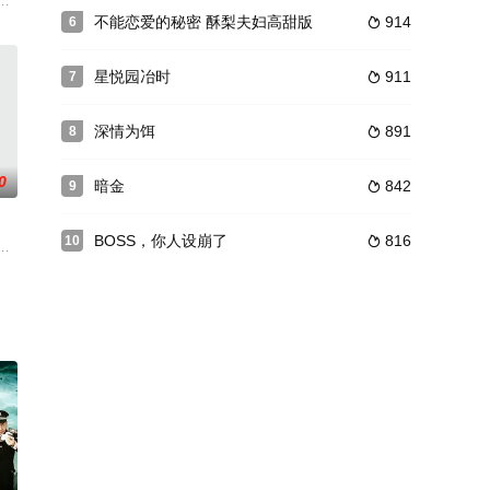
成杰 饰）的脚步。只身在上
同学，日后竟成为商海上的工作搭档以及竞争对手，在天良奋斗
爱情故事：电视台当家花旦宋青春遭遇人生滑铁卢，为了复兴家业、重塑自我，
一部，是内地第一部演绎人鬼情缘的“鬼片”电视连续剧。《人鬼情缘》以《聊
不能恋爱的秘密 酥梨夫妇高甜版
914
6

星悦园冶时
911
7

深情为饵
891
8

0
暗金
842
9

BOSS，你人设崩了
816
10

向时义无反顾选择回家找妈
笼罩辽东的迷雾之后，武术诡谲阴谋也正潜滋暗长，无形的触手正伺
祯,杜功海,王聪,赵阳,张帆
案直到民国仍然是谜雾重重。当年分得黄金的人除了死去或失散的的之外还剩了