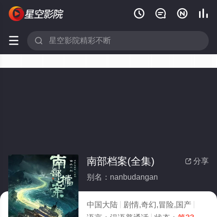






南部档案(全集)
分享

别名：nanbudangan
中国大陆
剧情,奇幻,冒险,国产
2026