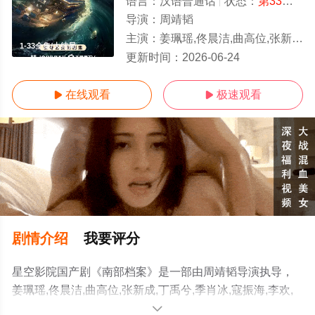
语言：
汉语普通话
状态：
第33集已完结
导演：
周靖韬
主演：
姜珮瑶,佟晨洁,曲高位,张新成,丁禹兮,季肖冰,寇振海,李欢,韩栋,富大龙,姜卓君,刘令姿,徐振轩,张宸逍,程相,屠显智
1-33全集/大结局
更新时间：
2026-06-24
在线观看
极速观看


剧情介绍
我要评分
星空影院国产剧《南部档案》是一部由周靖韬导演执导，
姜珮瑶,佟晨洁,曲高位,张新成,丁禹兮,季肖冰,寇振海,李欢,
韩栋,富大龙,姜卓君,刘令姿,徐振轩,张宸逍,程相,屠显智等演
