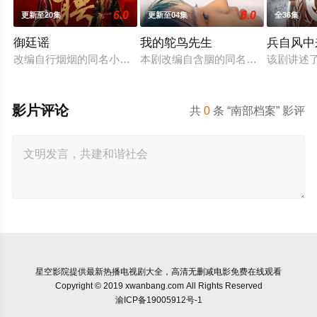
6.0
6.0
更新至20集
更新至04集
全36集
御廷谣
我的鸵鸟先生
兵自风中
改编自行烟烟的同名小说。孟廷辉，大平王朝有史以来个以女子
本剧改编自含胭的同名小说，讲述了
该剧讲述
影片评论
共
0
条 “南部档案” 影评
星空影院
提供最新热播电视剧大全，高清无删减电影免费在线观看
Copyright © 2019 xwanbang.com All Rights Reserved
渝ICP备19005912号-1