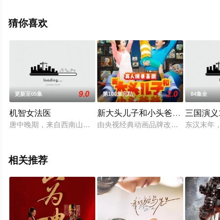
员精彩演绎的中国大陆电视剧，大结局剧情已揭晓（1-33
全集），手机免费观看高清未删减完整版电视剧全集就上
猜你喜欢
星空电影网，更多相关信息可移步至豆瓣电视剧、电视猫
或剧情网等平台了解。
9.0
2.0
更新至05集
第100集完结
84集全
机智女法医
新大头儿子和小头爸爸 第二季
三国演义1
唐中晚期，来自西南山区仵作世家的少女楚楚，为实现当仵作的
由央视经典动画品牌改编的真人情景
东汉末年
相关推荐