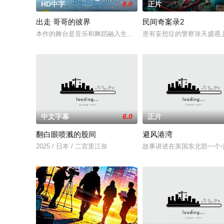
HD中字
8.0
正片
出走 哥哥的彼界
民间奇案录2
本作的舞台是音乐和舞蹈融入生活的冲绳。与母亲朱音、妹妹舞
患有妄想症的警察张天盛遇上
中文字幕
6.0
正片
翻白眼喷溅的股间
避风港湾
2025 / 日本 / 二宫里江奈
故事讲述在美国东北部一个