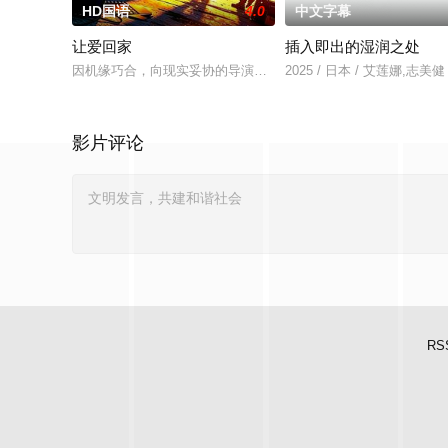
HD国语
4.0
中文字幕
让爱回家
插入即出的湿润之处
因机缘巧合，向现实妥协的导演朱达仁萌生拍一部《河南人在北京
2025 / 日本 / 艾莲娜,志美健
影片评论
RS