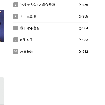
音乐老师安然和拳手宋恩在不同的时间选择了到同一所水上学
腹疑问，一个叛逆少女对世界愤恨；室友东尼在交友软件不停寻找下任，这次钓
神秘美人鱼2之虐心爱恋
986
6

无声三部曲
985
7

我们永不言弃
984
8

0
8月15日
983
9

末日校园
982
10

一郎,本多力,板垣瑞
”第三代下岗工人家庭的实际生活状况。在这个经济高速发展的社
老人带回家中诊治。岂料自老人来家之后，贾府便怪事不断引发无数离奇血案。
rer 饰）和泰德（切斯特·莫里斯 Chester Morris 饰）彼此相爱，与此同时，保罗