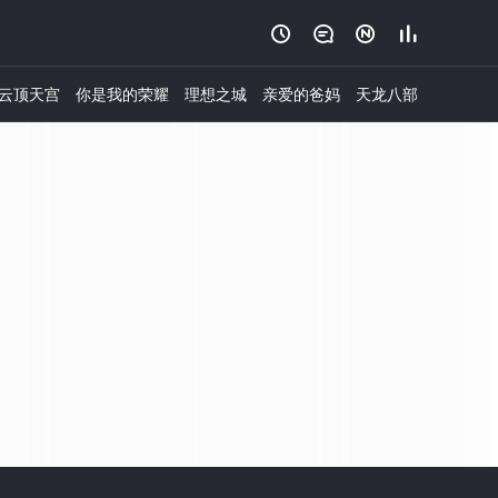




云顶天宫
你是我的荣耀
理想之城
亲爱的爸妈
天龙八部