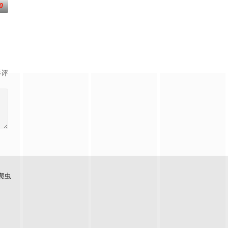
0
“开挂”。然而，随着杨小强
影评
爬虫