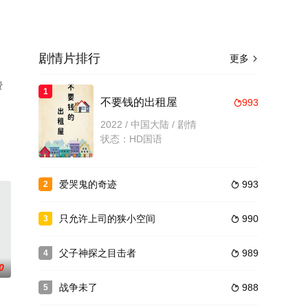
剧情片排行
更多

费
1
不要钱的出租屋
993

2022 / 中国大陆 / 剧情
状态：HD国语
爱哭鬼的奇迹
993
2

只允许上司的狭小空间
990
3

父子神探之目击者
989
4

0
战争未了
988
5
