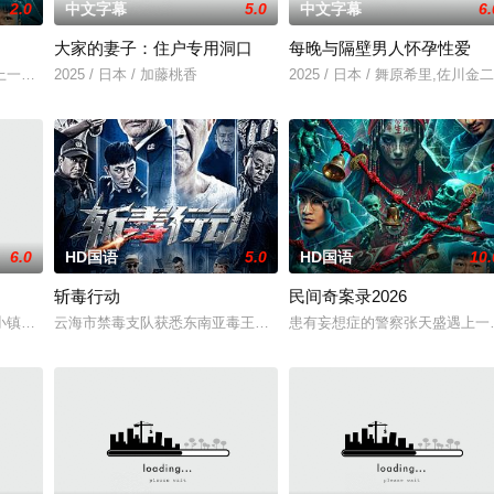
2.0
中文字幕
5.0
中文字幕
6.
大家的妻子：住户专用洞口
每晚与隔壁男人怀孕性爱
一起生活的照屋踊，憧憬舞蹈学校的丽莎，开始了舞蹈生涯。朱音为了支撑家数
一起离奇的神像杀人事件，勘案过程中，牵引出“婴胎报仇”，“娘娘索命”等
2025 / 日本 / 加藤桃香
2025 / 日本 / 舞原希里,佐川金二
6.0
HD国语
5.0
HD国语
10.
斩毒行动
民间奇案录2026
小镇的农场，一个怀抱音乐理想的男孩，在追求爱情与理想的道路上历经的艰辛
云海市禁毒支队获悉东南亚毒王廖爷将携600余公斤毒品来云交易，
患有妄想症的警察张天盛遇上一