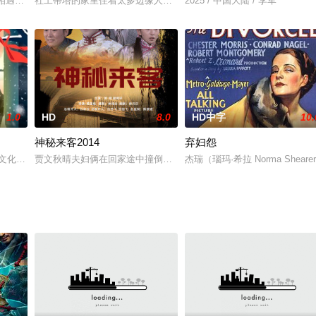
但相遇的几率只有0.00487，安然与宋恩的相遇，是命运送给两个人的奇迹。
社工蒂塔的家里住着太多边缘人：女友的两个女儿，一个人小鬼大满
2025 / 中国大陆 / 李军
1.0
HD
8.0
HD中字
10.
神秘来客2014
弃妇怨
一辉,尾上右近,森崎温,星田英利,广濑智纪,滨津隆之,野村康太,入江甚仪,野波麻帆,宽
视文化有限公司本片讲述了老一辈石油工人和儿孙之间的感人故事，展现了“铁人
贾文秋晴夫妇俩在回家途中撞倒一个黑衣老太，由于担心肇事罪而将
杰瑞（瑙玛·希拉 Norma Shea