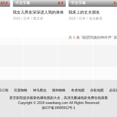
10.0
中文字幕
8.0
中文字幕
3.
我女儿男友深深进入我的身体
我床上的丈夫朋友
》电影的念头，在说服主编姚松、老乡韩战、二房东杨小强加入后，一路曲折式
2025 / 日本 / 梶文奈
2025 / 日本 / 浅仓麻凛
共
0
条 “隔壁阿姨的呻吟声” 
S订阅
百度蜘蛛
神马爬虫
搜狗蜘蛛
奇虎地图
谷歌地图
必应
星空影院
提供最新热播电视剧大全，高清无删减电影免费在线观看
Copyright © 2019 xwanbang.com All Rights Reserved
渝ICP备19005912号-1