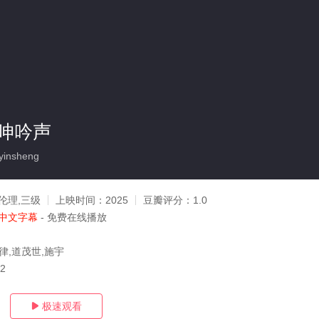
呻吟声
insheng
伦理,三级
上映时间：
2025
豆瓣评分：
1.0
中文字幕
- 免费在线播放
律,道茂世,施宇
02
极速观看
