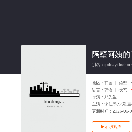
隔壁阿姨的
别名：gebiayidesheny
地区：
韩国
类型：
语言：
韩语
状态：
导演：
郑先生
主演：
李佳熙,李秀,宣
更新时间：
2026-06-
在线观看
