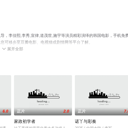
，李佳熙,李秀,宣律,道茂世,施宇等演员精彩演绎的韩国电影，手机免
信息可移步至豆瓣电影、电视猫或剧情网等平台了解。
展开全部

6.0
正片
2.0
正片
7.
家政初学者
诺丫与彩奏