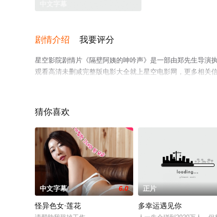
中文字幕
剧情介绍
我要评分
星空影院剧情片《隔壁阿姨的呻吟声》是一部由郑先生导演执导
观看高清未删减完整版电影大全就上星空电影网，更多相关
猜你喜欢
中文字幕
6.0
正片
怪异色女·莲花
多幸运遇见你