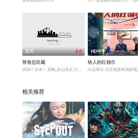
请帮助我辞掉工作
人一生会碰到2920万人，
正片
2.0
HD中字
替身忠臣藏
铁人的红领巾
2024 / 日本 / ,室毅,永山瑛太,川口春奈,林遣都,柄本明,北村
出品单位 北京海晏和清影
相关推荐