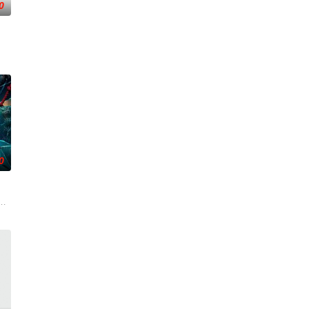
0
在酒吧工作，不擅长与人打交道
一连串妖异事件，张天盛虽被种种诡怪幻象阻碍，却坚信这是藏在
0
。男主人公曾被迫接受性向矫正治疗，在另一个男孩爱情的感召下，
火速成立“斩毒行动”专案组，借调警员安迪参战。首轮毒贩阿泰交易败露被廖爷
起离奇的神像杀人事件，勘案过程中，牵引出“婴胎报仇”，“娘娘索命”等一连