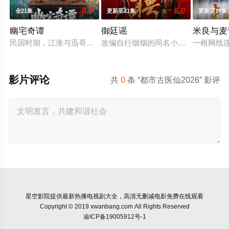
8.0
6.0
全21集
更新至21集
更新至17集
幽宅奇谭
御廷谣
米良与麦
民国时期，江淮与迅哥组成说书班子，偶遇“白天人住屋，晚上鬼
改编自行烟烟的同名小说。孟廷辉，
一根网线
影片评论
共
0
条 “都市古医仙2026” 影评
星空影院
提供最新热播电视剧大全，高清无删减电影免费在线观看
Copyright © 2019 xwanbang.com All Rights Reserved
渝ICP备19005912号-1