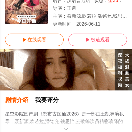
语言：
汉语普通话
状态：
全36集
- 
导演：
王凯
主演：
聂新源,欧若拉,潘铭允,钱思怡,云歌
1-36全集/大结局
更新时间：
2026-06-11
在线观看
极速观看


剧情介绍
我要评分
星空影院国产剧《都市古医仙2026》是一部由王凯导演执
导，聂新源,欧若拉,潘铭允,钱思怡,云歌等演员精彩演绎的
中国大陆电视剧，大结局剧情已揭晓（1-36全集），手机
