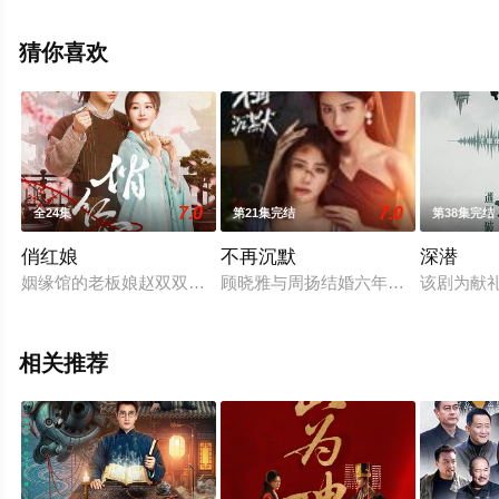
免费观看高清未删减完整版电视剧全集就上星空电影网，
更多相关信息可移步至豆瓣电视剧、电视猫或剧情网等平
猜你喜欢
台了解。
7.0
7.0
全24集
第21集完结
第38集完结
俏红娘
不再沉默
深潜
姻缘馆的老板娘赵双双有一双姻缘眼，能看到有缘人的红线，因
顾晓雅与周扬结婚六年，为了照顾家
该剧为献
相关推荐