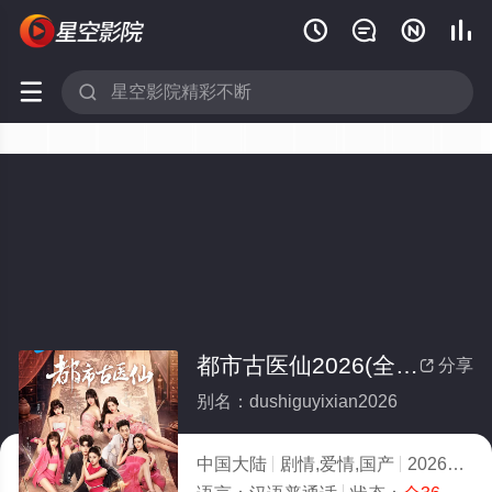






都市古医仙2026(全集)
分享

别名：dushiguyixian2026
中国大陆
剧情,爱情,国产
2026
1.0