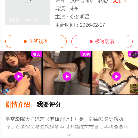
语言：
汉语普通话
状态：
更新至20260217期
导演：
未知
主演：
众多明星
更新至20260217期
更新时间：
2026-02-17
在线观看
极速观看


剧情介绍
我要评分
星空影院大陆综艺《老板别听！》是一部由知名导演执
导，众多演员精彩演绎的中国大陆综艺节目，手机免费观
看高清未删减完整版综艺节目就上星空电影网，更多相关
