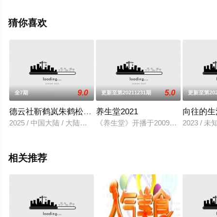
信息可移步至豆瓣综艺、电视猫或剧情网等平台了解。
猜你喜欢
9.0
5.0
全7期
更新至第20211231期
更新至第202
德云社靳鹤岚朱鹤松相声专场杭州站 2025
养生堂2021
向往的生
2025 / 中国大陆 / 大陆综艺
《养生堂》开播于2009年，在BTV北
2023 / 
相关推荐