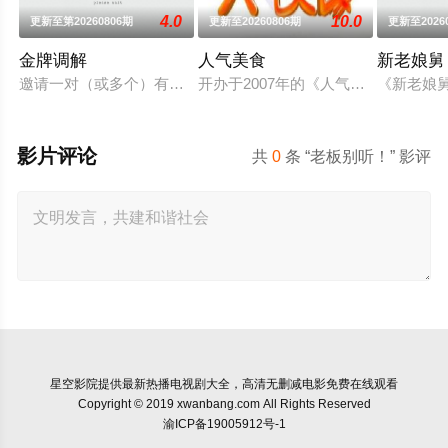
4.0
10.0
更新至第20260806期
更新至20260806期
更新至2026
金牌调解
人气美食
新老娘舅
邀请一对（或多个）有矛盾的当事人进入演播室，主持人和人民
开办于2007年的《人气美食》为美
《新老娘
影片评论
共
0
条 “老板别听！” 影评
星空影院
提供最新热播电视剧大全，高清无删减电影免费在线观看
Copyright © 2019 xwanbang.com All Rights Reserved
渝ICP备19005912号-1