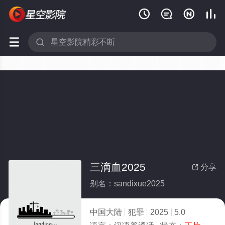






三滴血2025
分享

别名：sandixue2025
中国大陆
犯罪
2025
5.0