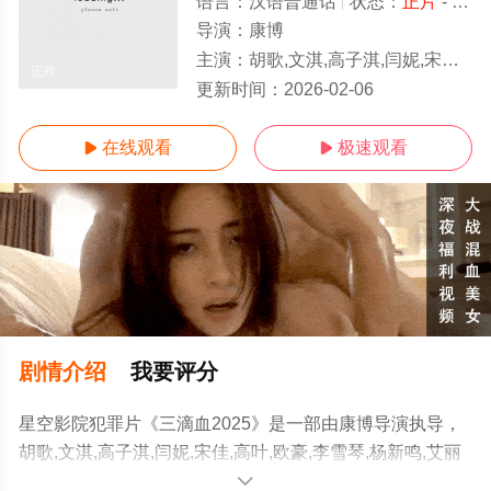
语言：
汉语普通话
状态：
正片
- 免费在线播放
导演：
康博
主演：
胡歌,文淇,高子淇,闫妮,宋佳,高叶,欧豪,李雪琴,杨新鸣,艾丽娅,马迎春,张奕聪,王悦伊,张本煜,汪铎,刘千慈
正片
更新时间：
2026-02-06
在线观看
极速观看


剧情介绍
我要评分
星空影院犯罪片《三滴血2025》是一部由康博导演执导，
胡歌,文淇,高子淇,闫妮,宋佳,高叶,欧豪,李雪琴,杨新鸣,艾丽
娅,马迎春,张奕聪,王悦伊,张本煜,汪铎,刘千慈等演员精彩演
