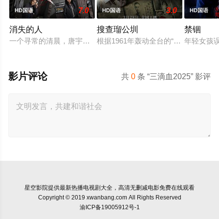
7.0
3.0
HD国语
HD国语
HD国语
消失的人
搜查瑠公圳
禁锢
一个寻常的清晨，唐宇（郑恺 饰）的儿子在楼梯间凭空消失；隔
根据1961年轰动全台的“瑠公圳分
年轻女孩
影片评论
共
0
条 “三滴血2025” 影评
星空影院
提供最新热播电视剧大全，高清无删减电影免费在线观看
Copyright © 2019 xwanbang.com All Rights Reserved
渝ICP备19005912号-1