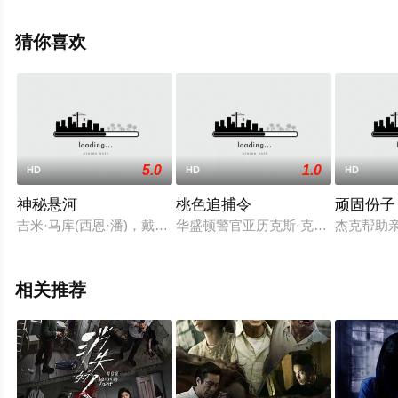
绎的中国大陆电影，手机免费观看高清未删减完整版电影
大全就上星空电影网，更多相关信息可移步至豆瓣电影、
猜你喜欢
电视猫或剧情网等平台了解。
5.0
1.0
HD
HD
HD
神秘悬河
桃色追捕令
顽固份子
吉米·马库(西恩·潘)，戴夫·博伊尔(蒂姆·罗宾斯)和西恩·德
华盛顿警官亚历克斯·克洛斯（摩根·弗
杰克帮助
相关推荐