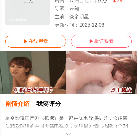
语言：
汉语普通话
状态：
全24集
- 
导演：
未知
主演：
众多明星
全24集/全集
更新时间：
2025-12-06
在线观看
极速观看


剧情介绍
我要评分
星空影院国产剧《孤鸢》是一部由知名导演执导，众多演
员精彩演绎的中国大陆电视剧，大结局剧情已揭晓（全24
集），手机免费观看高清未删减完整版电视剧全集就上星
