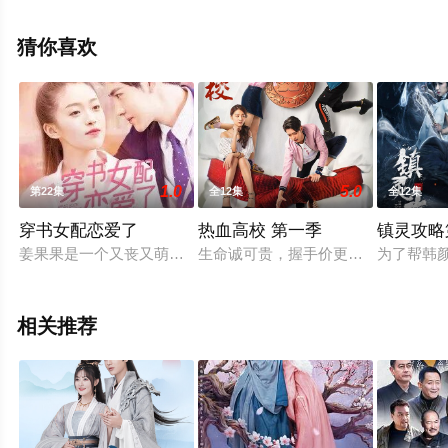
空电影网，更多相关信息可移步至豆瓣电视剧、电视猫或
剧情网等平台了解。
猜你喜欢
1.0
5.0
第22集
全12集
全12集
穿书女配恋爱了
热血高校 第一季
镇灵攻略
姜果果是一个又丧又萌的滞销小说作者，机缘巧合之下，她穿进
生命诚可贵，握手价更高，女神的见
为了帮韩
相关推荐