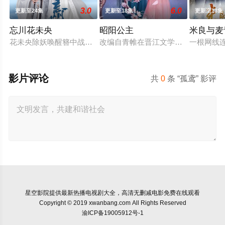
3.0
6.0
更新至24集
更新至18集
更新至13集
忘川花未央
昭阳公主
米良与麦
花未央除妖唤醒簪中战神百里忘川元神，二人共感相连，一同寻
改编自青帷在晋江文学城的小说《平
一根网线
影片评论
共
0
条 “孤鸢” 影评
星空影院
提供最新热播电视剧大全，高清无删减电影免费在线观看
Copyright © 2019 xwanbang.com All Rights Reserved
渝ICP备19005912号-1