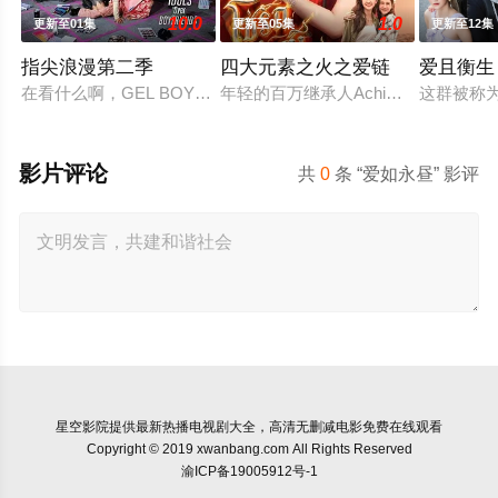
10.0
1.0
更新至01集
更新至05集
更新至12集
指尖浪漫第二季
四大元素之火之爱链
爱且衡生
在看什么啊，GEL BOY，是在想念彼此吗？ 当两对情侣—— ‘CHIAN（Pip
年轻的百万继承人Achima再次与
这群被称
影片评论
共
0
条 “爱如永昼” 影评
星空影院
提供最新热播电视剧大全，高清无删减电影免费在线观看
Copyright © 2019 xwanbang.com All Rights Reserved
渝ICP备19005912号-1