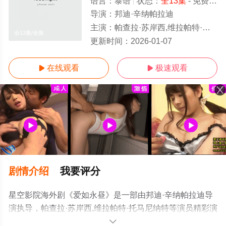
语言：
泰语
状态：
全13集
- 免费在线播放
导演：
邦迪·辛纳帕拉迪
主演：
帕查拉·苏岸西,维拉帕特·托马尼纳特
全13集/全集
更新时间：
2026-01-07
在线观看
极速观看


剧情介绍
我要评分
星空影院海外剧《爱如永昼》是一部由邦迪·辛纳帕拉迪导
演执导，帕查拉·苏岸西,维拉帕特·托马尼纳特等演员精彩演
绎的泰国电视剧，大结局剧情已揭晓（全13集），手机免
