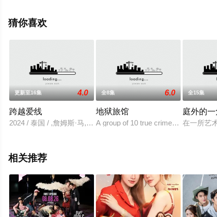
费观看高清未删减完整版电视剧全集就上星空电影网，更
多相关信息可移步至豆瓣电视剧、电视猫或剧情网等平台
猜你喜欢
了解。
4.0
6.0
更新至16集
全8集
全15集
跨越爱线
地狱旅馆
庭外的一
2024 / 泰国 / ,詹姆斯·马,娜塔妮查·纳瓦塔纳瓦尼,皮拉维·塔
A group of 10 true crime obsessives ar
在一所艺
相关推荐