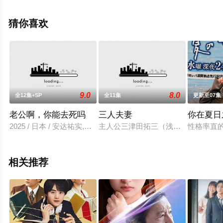
保佳代子,土屋伸之等演员精彩演绎的日本电视剧，大结局
剧情已揭晓（全10集），手机免费观看高清未删减完整版
猜你喜欢
电视剧全集就上星空电影网，更多相关信息可移步至豆瓣
电视剧、电视猫或剧情网等平台了解。
9.0
8.0
全12集+SP
全11集
更新至07集
老公啊，你能去死吗
三人夫妻
你在夏日
2025 / 日本 / 安达祐实,相武纱季,矶山沙耶香,竹财辉之助,高
主人公三津田拓三（浅香航大 饰）被
性格率直
相关推荐