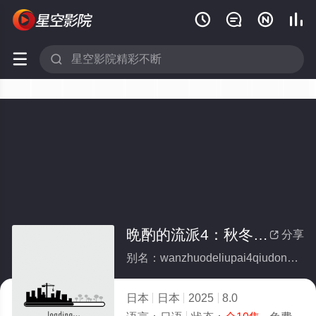






晩酌的流派4：秋冬篇(全集)
分享

别名：wanzhuodeliupai4qiudongpian
日本
日本
2025
8.0