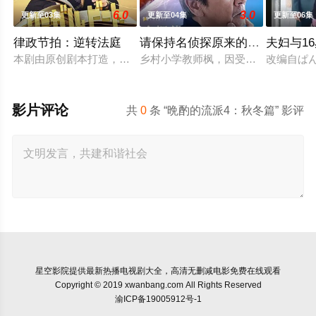
6.0
3.0
更新至03集
更新至04集
更新至06集
律政节拍：逆转法庭
请保持名侦探原来的样子
夫妇与1
本剧由原创剧本打造，是一部法律剧，讲述患有口吃的新人律师，
乡村小学教师枫，因受到外祖父的影
改编自ぱ
影片评论
共
0
条 “晩酌的流派4：秋冬篇” 影评
星空影院
提供最新热播电视剧大全，高清无删减电影免费在线观看
Copyright © 2019 xwanbang.com All Rights Reserved
渝ICP备19005912号-1