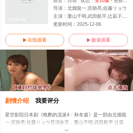
语言：
日语
状态：
全10集
- 免费在线播放
导演：
北畑龍一,宫胁亮,佐藤リョウ
主演：
栗山千明,武田航平,辻凪子,马场裕之,三宅康敏,冈山一,本宫泰风,アキラ100%,大久保佳代子,土屋伸之
全10集/全集
更新时间：
2025-12-06
在线观看
极速观看


剧情介绍
我要评分
星空影院日本剧《晩酌的流派4：秋冬篇》是一部由北畑龍
一,宫胁亮,佐藤リョウ导演执导，栗山千明,武田航平,辻凪
子,马场裕之,三宅康敏,冈山一,本宫泰风,アキラ100%,大久
