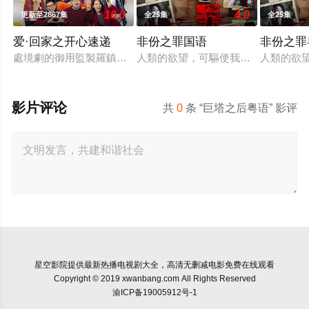
10.0
4.0
更新至2867集
全25集
全25集
爱·回家之开心速递
非份之罪国语
非份之罪
處境劇的御用監製羅鎮岳已經準備開拍新一套處境劇，暫定叫《
人類的欲望，可驅使我們超越自我，
人類的欲
影片评论
共
0
条 “巨塔之后粤语” 影评
星空影院
提供最新热播电视剧大全，高清无删减电影免费在线观看
Copyright © 2019 xwanbang.com All Rights Reserved
渝ICP备19005912号-1