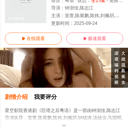
语言：
粤语
状态：
全25集
- 免费在线播放
导演：
钟澍佳,陈志江
主演：
宣萱,陈展鹏,陈炜,刘佩玥,钟镇涛,汤镇业,马国明,萧正楠,吴若希,张颕康,蒋家旻,陈桢怡,冯皓扬,黄庭锋,康华,谢雪心,吴岱融,
全25集/全集
更新时间：
2025-09-24
在线观看
极速观看


剧情介绍
我要评分
星空影院香港剧《巨塔之后粤语》是一部由钟澍佳,陈志江
导演执导，宣萱,陈展鹏,陈炜,刘佩玥,钟镇涛,汤镇业,马国明,
萧正楠,吴若希,张颕康,蒋家旻,陈桢怡,冯皓扬,黄庭锋,康华,
