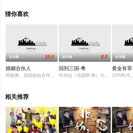
谢雪心,吴岱融,林景程,叶泓声,杜燕歌,黎燕珊,乐嘉珈等演员
精彩演绎的中国香港 / 中国大陆电视剧，大结局剧情已揭晓
猜你喜欢
（全25集），手机免费观看高清未删减完整版电视剧全集
就上星空电影网，更多相关信息可移步至豆瓣电视剧、电
视猫或剧情网等平台了解。
10.0
8.0
全20集
全25集
全30集
婚姻合伙人
回到三国-粤
黄金有罪
郎朝勇、貝競枝由合作經營劏房到開設地產代理公司，再由最佳
司马信（马国明 饰）为人吊儿郞当，更非
1970
相关推荐