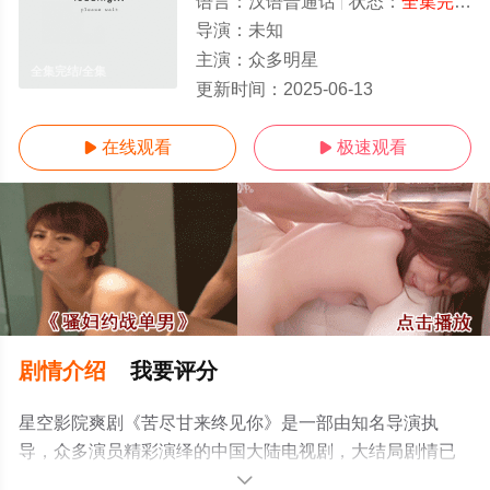
语言：
汉语普通话
状态：
全集完结
-
导演：
未知
主演：
众多明星
全集完结/全集
更新时间：
2025-06-13
在线观看
极速观看


剧情介绍
我要评分
星空影院爽剧《苦尽甘来终见你》是一部由知名导演执
导，众多演员精彩演绎的中国大陆电视剧，大结局剧情已
揭晓（全集完结），手机免费观看高清未删减完整版电视
