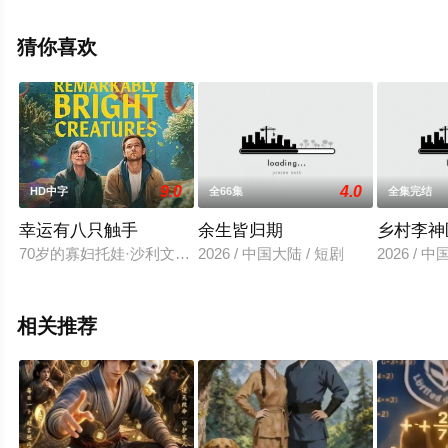
剧全集就上星空电影网，更多相关信息可移步至豆瓣电视
剧、电视猫或剧情网等平台了解。
猜你喜欢
9.0
4.0
HD中字
全66集
全集完结
幸运有八只触手
余生皆归期
乡村李神
70岁的寡妇托娃·沙利文在索维尔湾水族馆做夜班清洁工，三十
2026 / 中国大陆 / 短剧
2026 / 
相关推荐