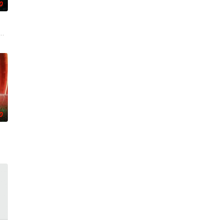
0
has been re
，拍摄地位于加拿大西北地区阿克拉维克（Aklavik）附近的理查森山脉，
0
ca’s Got Talent，将给全美国
ity