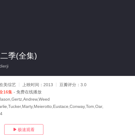
二季(全集)
erji
欧美综艺
上映时间：
2013
豆瓣评分：
3.0
全16集
- 免费在线播放
Mason,Gertz,Andrew,Weed
arlie,Tucker,Marty,Meierotto,Eustace,Conway,Tom,Oar,
14
极速观看
