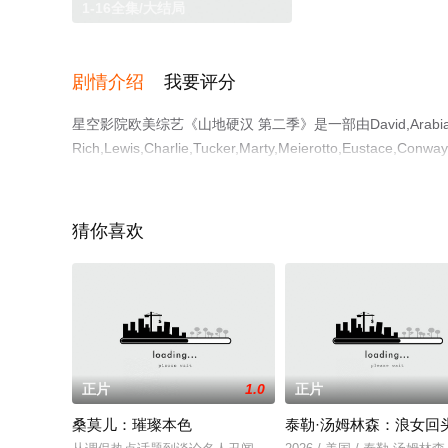
1-16全集/大结局
剧情介绍
我要评分
星空影院欧美综艺《山地硬汉 第二季》是一部由David,Arabia,Ma
Rich,Lewis,Charlie,Tucker,Marty,Meierotto,Eustace,Conwa
等演员精彩演绎的美国综艺节目，大结局剧情已揭晓（1-1
关信息可移步至豆瓣综艺、电视猫或剧情网等平台了解。
猜你喜欢
正片
1.0
正片
桑莫儿：璀璨本色
泰勒·汤姆林森：浪女回