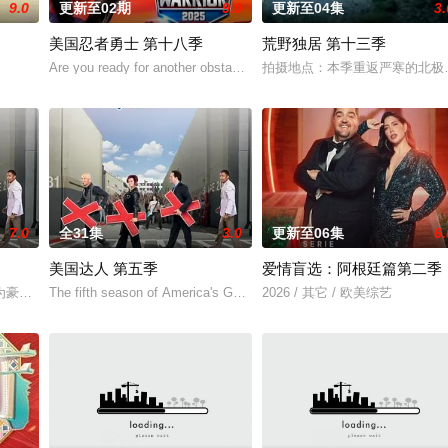
9.0
更新至02期
9.0
更新至04集
3.
美国忍者勇士 第十八季
荒野独居 第十三季
 proposed wi
Are you ready for another obstacle course? American Ninja Warrior 
拍摄地点：本季重返严寒的北极圈
7.0
全31集
3.0
更新至06集
6.
美国达人 第五季
爱情盲选：阿根廷篇第二季
n reality
却不敢拿出来显的绝活吗？NBC从今年6月21日起开始播出一部选秀节目——Ameri
The fifth season of America's Got Talent, an American television real
2026 / 其它 / 欧美综艺