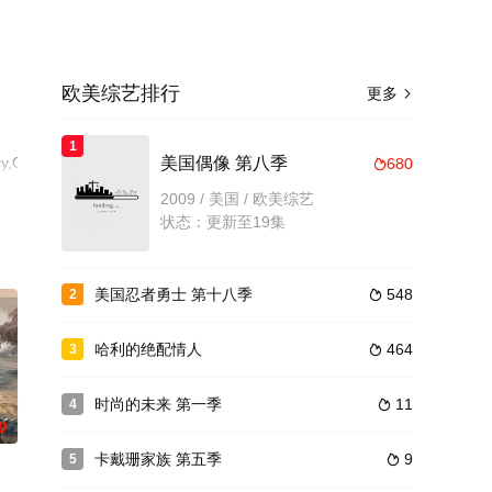
欧美综艺排行
更多

1
cy,Oar,Preston,Rober
美国偶像 第八季
680

相
2009 / 美国 / 欧美综艺
状态：更新至19集
美国忍者勇士 第十八季
548
2

哈利的绝配情人
464
3

时尚的未来 第一季
11
4

0
卡戴珊家族 第五季
9
5
