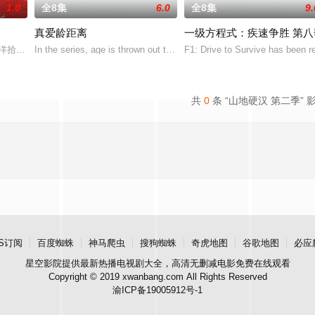
1.0
全8集
6.0
全8集
9.
真爱龄距离
一级方程式：疾速争胜 第八
们有着深厚的社区根基，家族世代传承。他们拥有充满抱负的人生、蒸蒸日上的
南洋拾光”的氛围中，打造一家独具风格特色的田园餐厅。内容场景上，除餐厅
In the series, age is thrown out the window when singles search for t
F1: Drive to Survive has been r
共
0
条 “山地硬汉 第二季” 
S订阅
百度蜘蛛
神马爬虫
搜狗蜘蛛
奇虎地图
谷歌地图
必应
星空影院
提供最新热播电视剧大全，高清无删减电影免费在线观看
Copyright © 2019 xwanbang.com All Rights Reserved
渝ICP备19005912号-1