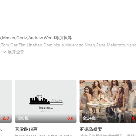
son,Gertz,Andrew,Weed导演执导，
y,Tom,Oar,Tim,Linehan,Dominique,Meierotto,Noah,Jane,Meierotto,Nan
展开全部
6全集），手机免费观看高清未删减完整版综艺节目就上星空电影网，更多

2.0
全8集
6.0
全14集
4.
头
真爱龄距离
罗德岛娇妻