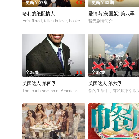
更新至07集
4.0
更新至33期
哈利的绝配情人
爱情岛(美国版) 第八季
He’s flirted, fallen in love, hooked up, and broken up. He’s even
暂无剧情简介
全26集
1.0
全32集
美国达人 第四季
美国达人 第六季
The fourth season of America's Got Talent, an American televisio
你的生活中，有私底下引以为豪，