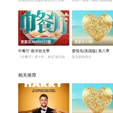
从调侃热点话题到谈论名人丑闻，“喜剧女王”桑莫儿以大胆的风
2026 / 美国 / 泰勒·汤姆林森
更新至20260623期
1.0
更新至33期
中餐厅·南洋拾光季
爱情岛(美国版) 第八季
《中餐厅》第十年，将在“南洋拾光”的氛围中，打造一家独具风
暂无剧情简介
相关推荐