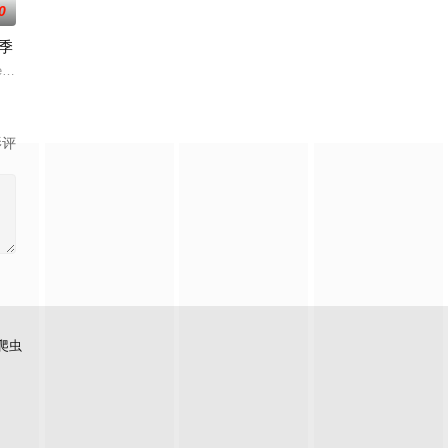
0
季
事业和错综复杂的家庭关系，这
本体外，还将设置家禽、鲜蔬、河鲜等不同餐厅区域，合伙人需要开
heir sou
enewed for an eighth season, which is expected
影评
爬虫