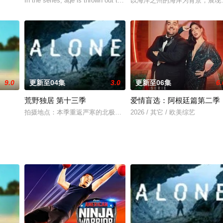
格坦率地表达自己的看法。
In the series, age is thrown out the window when singles search for t
以海洋之州的海岸为背景，展现
9.0
更新至04集
3.0
更新至06集
6.
荒野独居 第十三季
爱情盲选：阿根廷篇第二季
格特色的田园餐厅。内容场景上，除餐厅本体外，还将设置家禽、鲜蔬、河鲜等
拍摄地点：本季重返严寒的北极圈，拍摄地位于加拿大西北地区阿克拉维
2026 / 其它 / 欧美综艺