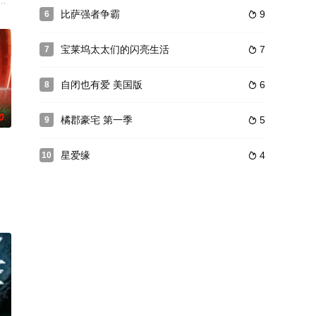
heir sou
了罗德岛人紧密联系的圈子。他们有着深厚的社区根基，家族世代传承。他们
比萨强者争霸
9
6

宝莱坞太太们的闪亮生活
7
7

自闭也有爱 美国版
6
8

0
橘郡豪宅 第一季
5
9

星爱缘
4
10

不同餐厅区域，合伙人需要开
克（Aklavik）附近的理查森山脉，这里是灰熊、狼群和驼鹿的栖息地。参