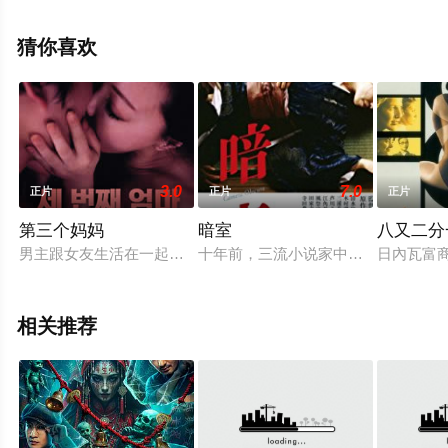
英,梁植,樊登,蒋易,方龄等演员精彩演绎的中国大陆电影，
手机免费观看高清未删减完整版电影大全就上星空电影
猜你喜欢
网，更多相关信息可移步至豆瓣电影、电视猫或剧情网等
平台了解。
3.0
7.0
正片
正片
正片
第三个妈妈
暗室
八又二分
男主跟女友生活在一起，一天，一位穿着老土的女人来到家里，
十年前，三流小说家中田修一（清水
日內瓦富
相关推荐