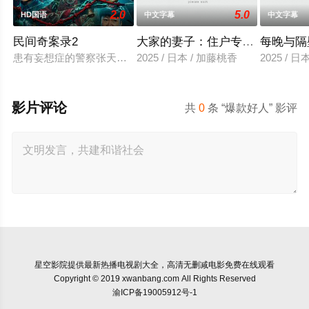
2.0
5.0
HD国语
中文字幕
中文字幕
民间奇案录2
大家的妻子：住户专用洞口
每晚与隔
患有妄想症的警察张天盛遇上一起离奇的神像杀人事件，勘案过程
2025 / 日本 / 加藤桃香
2025 / 
影片评论
共
0
条 “爆款好人” 影评
星空影院
提供最新热播电视剧大全，高清无删减电影免费在线观看
Copyright © 2019 xwanbang.com All Rights Reserved
渝ICP备19005912号-1