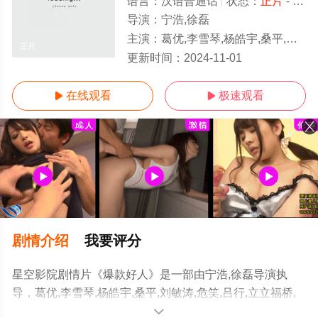
语言：
汉语普通话
状态：
正片
- 免费在线播放
导演：
宁浩,徐磊
主演：
葛优,李雪琴,杨皓宇,桑平,刘敏涛,危笑,吕行,立立福桥,吴磊,贾冰,龚蓓苾,张子贤,金广发,雷佳音,赵天爱,牛犇,徐朝英,梁植,
正片
更新时间：
2024-11-01
在线观看
极速观看


剧情介绍
我要评分
星空影院剧情片《爆款好人》是一部由宁浩,徐磊导演执
导，葛优,李雪琴,杨皓宇,桑平,刘敏涛,危笑,吕行,立立福桥,
吴磊,贾冰,龚蓓苾,张子贤,金广发,雷佳音,赵天爱,牛犇,徐朝
