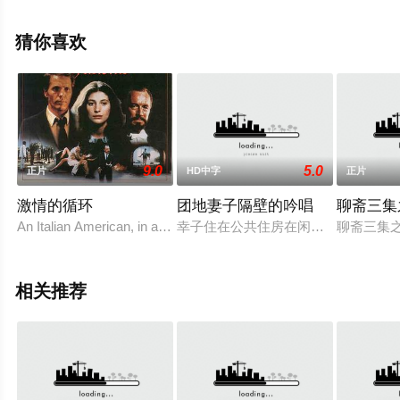
版电影大全就上星空电影网，更多相关信息可移步至豆瓣
电影、电视猫或剧情网等平台了解。
猜你喜欢
9.0
5.0
正片
HD中字
正片
激情的循环
团地妻子隔壁的吟唱
聊斋三集
An Italian American, in a late nineteenth-century Sicily, falls in love
幸子住在公共住房在闲暇之余楼上和听
聊斋三集
相关推荐