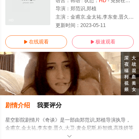
语言：
韩语
状态：
HD
- 免费在线播放
导演：
郑范识,郑植
主演：
金甫京,金太祐,李东奎,晋久,大卫·麦金尼斯,朴智娥,高珠妍
HD
更新时间：
2023-05-11
在线观看
极速观看


剧情介绍
我要评分
星空影院剧情片《奇谈》是一部由郑范识,郑植导演执导，
金甫京,金太祐,李东奎,晋久,大卫·麦金尼斯,朴智娥,高珠妍等
演员精彩演绎的韩国电影，手机免费观看高清未删减完整
