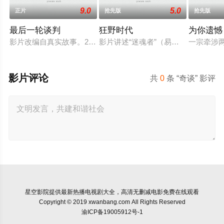
9.0
5.0
正片
抢先版
抢先版
最后一轮谈判
狂野时代
为你遗憾
影片改编自真实故事。2005年，意大利特工尼古拉·卡利帕里在
影片讲述“迷魂者”（易烊千玺 饰）通
一宗牵涉
影片评论
共
0
条 “奇谈” 影评
星空影院
提供最新热播电视剧大全，高清无删减电影免费在线观看
Copyright © 2019 xwanbang.com All Rights Reserved
渝ICP备19005912号-1