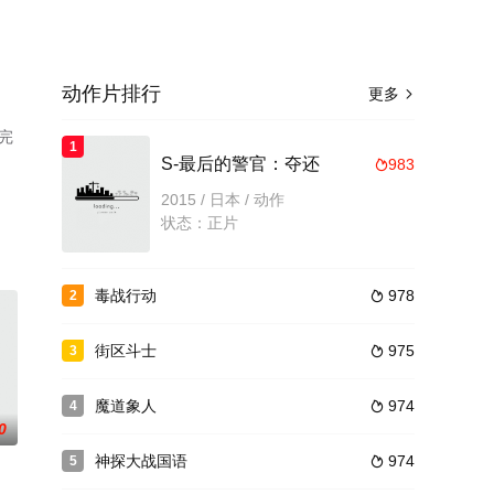
动作片排行
更多

完
1
S-最后的警官：夺还
983

2015 / 日本 / 动作
状态：正片
毒战行动
978
2

街区斗士
975
3

魔道象人
974
4

0
神探大战国语
974
5
