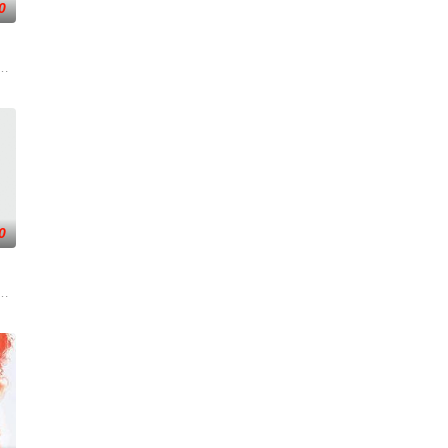
0
燕（蒋璐霞 饰）、宁宝
手向爷派杀手左轮抓住母女二人要挟并引出老吴。老吴救人不及受伤
而，他被说服去执行他最擅长的任务——前往波兰找回一个掌握重要信息的瑞典
典攻击潜水员遇害。汉密尔顿，受害者的老友，前往法国土伦军事基地展开调
0
子计划在欧盟峰会期间进行暴力
露风险。汉密尔顿决定返回未婚妻身边，并计划未来，但在那之前，
召其子叶护相见。叶护心知父亲蒙冤，却无力翻案，只得冒险护送父亲逃亡。途
球梦。为完成病危师兄的嘱托，他接手一支被嘲为“无胜利队”的业余球队。当