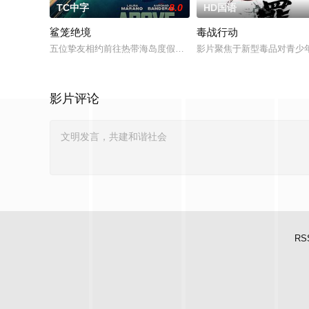
TC中字
8.0
HD国语
鲨笼绝境
毒战行动
五位挚友相约前往热带海岛度假，计划在碧蓝海域中体验刺激的
影片聚焦于新型毒品对青少
影片评论
RS