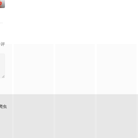
0
场精心布局的犯罪幌子，幕后主
着重塑造了缉毒警察在危险环境中坚守岗位，与毒贩斗智斗勇的过程
在经历一次重大事件后，被迫加入保健品公司，实现了自我价值体验到社会存在
年轻人为主人公，以他的一段人生经历为媒介。讲述了石狮当地非物质文化遗
影评
爬虫