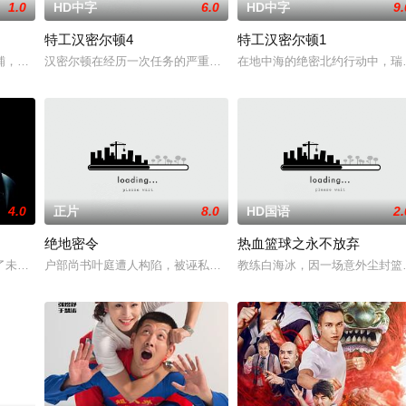
1.0
HD中字
6.0
HD中字
9.
特工汉密尔顿4
特工汉密尔顿1
战队”临危受命，精英队长陈梓静（于文文 饰）率队员金凤（卢靖姗 饰）、齐
铺，却为守护单亲母女小茜和依依，被迫出手击杀黑帮一伙而暴露身份。幕后黑
汉密尔顿在经历一次任务的严重后果后，陷入了自我毁灭的状态。然
在地中海的绝密北约行动中，瑞
4.0
正片
8.0
HD国语
2.
绝地密令
热血篮球之永不放弃
有人从瑞典窃取秘密武器材料。他被调至布鲁塞尔担任国防部长保镖，而叛乱分
了未婚妻，但他内心仍然渴望过正常生活。一名科学家被绑架，重要信息面临泄
户部尚书叶庭遭人构陷，被诬私贪国库银两，身陷囹圄在即，叶庭急
教练白海冰，因一场意外尘封篮