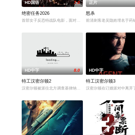
HD国语
7.0
正片
绝密任务2026
怒杀
首部女子反恐特战队电影，面对恐怖主义恶势力，“最飒女子反恐特
前清刺客老吴隐姓埋名于药
HD中字
8.0
HD中字
特工汉密尔顿2
特工汉密尔顿3
汉密尔顿被派往北方调查基律纳太空项目的间谍行为，同时发现
汉密尔顿在订婚派对中离开