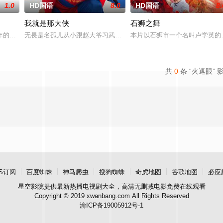
1.0
HD国语
8.0
HD国语
8.
我就是那大侠
石狮之舞
鲨鱼笼潜水，同时享受奢靡的派对狂欢。然而他们浑然不知，这趟旅程不过是一
年的危害，对社会秩序的破坏为主题，旨在通过电影让观众意识到毒品的可怕，
无畏是名孤儿从小跟赵大爷习武收废品，做事一根筋的他总被误解。
本片以石狮市一个名叫卢学英的
共
0
条 “火遮眼” 
S订阅
百度蜘蛛
神马爬虫
搜狗蜘蛛
奇虎地图
谷歌地图
必应
星空影院
提供最新热播电视剧大全，高清无删减电影免费在线观看
Copyright © 2019 xwanbang.com All Rights Reserved
渝ICP备19005912号-1