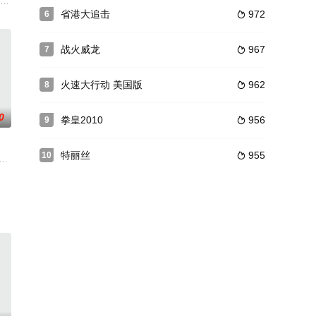
追捕
，执行一项危险的秘密任务，对抗新的威胁。
省港大追击
972
6

战火威龙
967
7

火速大行动 美国版
962
8

0
拳皇2010
956
9

特丽丝
955
10

救命物资。
eathers》改编，讲述了一位父亲和他的两个年幼的儿子如何面对妻子
Kaur,Winston,Salk,Nicolas,Sellar,罗西奥·斯科托,G.,Anthony,Joseph,Igna