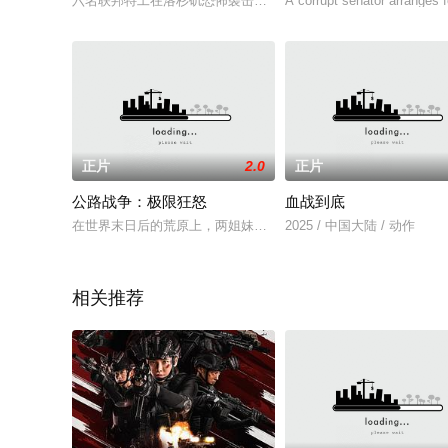
六名联邦特工在洛杉矶恐怖袭击后隐藏起来，但随着他们意识到
A corrupt senator arranges for
正片
2.0
正片
公路战争：极限狂怒
血战到底
在世界末日后的荒原上，两姐妹离开堡垒去救受伤的母亲。她们
2025 / 中国大陆 / 动作
相关推荐