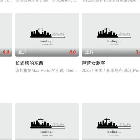
袭击者可能就在他们之中，开始对彼此产生怀疑。
 the murder of his biggest liability, his errat
美国得克萨斯州的一对兄弟卷入犯罪事件，遭到警方和俄罗斯黑帮的
卡比尔·达利瓦尔少校重返国家
6.0
正片
8.0
正片
3.
长翅膀的东西
芭蕾女刺客
只带着一辆肌肉车和有限的弹药，与无情的袭击者赛跑，从遥远的前哨基地夺取
该片根据Max Porter的小说《Grief is the Thing With F
2025 / 美国 / 多米尼克·基汀,Preet,