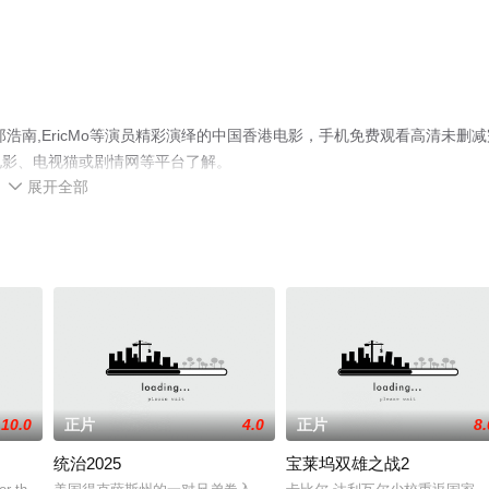
浩南,EricMo等演员精彩演绎的中国香港电影，手机免费观看高清未删减
电影、电视猫或剧情网等平台了解。
展开全部

10.0
正片
4.0
正片
8.
统治2025
宝莱坞双雄之战2