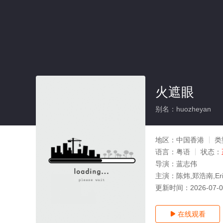
火遮眼
别名：huozheyan
地区：
中国香港
类
语言：
粤语
状态：
导演：
蓝志伟
主演：
陈炜,郑浩南,Eri
更新时间：
2026-07-
在线观看
