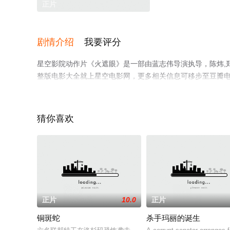
正片
剧情介绍
我要评分
星空影院动作片《火遮眼》是一部由蓝志伟导演执导，陈炜,郑
整版电影大全就上星空电影网，更多相关信息可移步至豆瓣
猜你喜欢
正片
10.0
正片
铜斑蛇
杀手玛丽的诞生