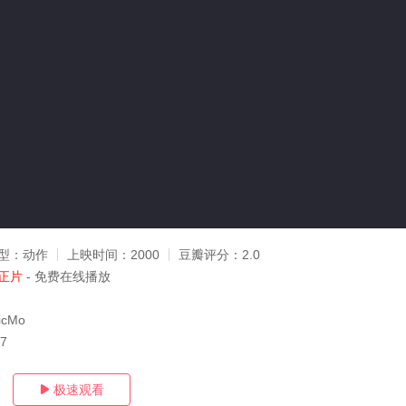
型：
动作
上映时间：
2000
豆瓣评分：
2.0
正片
- 免费在线播放
cMo
07
极速观看
