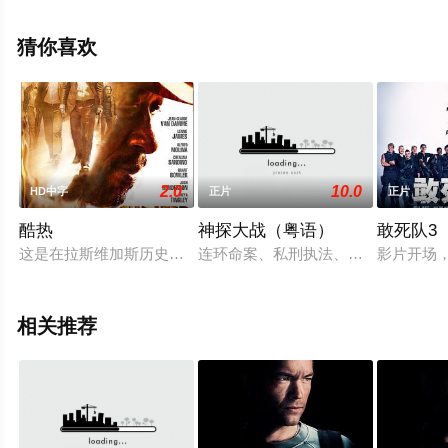
更多相关信息可移步至豆瓣电影、电视猫或剧情网等平台
了解。
猜你喜欢
2.0
10.0
HD中字
正片
正片
酷热
神探大战（粤语）
敢死队3
这是在拉斯维加斯历史上最臭名昭著的抢劫。五名男子，绰号“五
连环命案、私刑执法、预告杀人、以暴
影片开场，巴
相关推荐