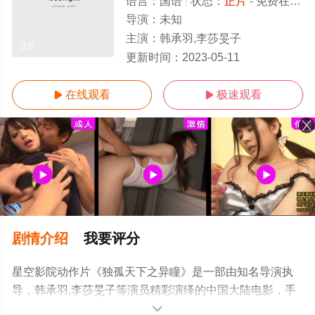
语言：
国语
状态：
正片
- 免费在线播放
导演：
未知
主演：
韩承羽,李莎旻子
正片
更新时间：
2023-05-11
在线观看
极速观看


剧情介绍
我要评分
星空影院动作片《独孤天下之异瞳》是一部由知名导演执
导，韩承羽,李莎旻子等演员精彩演绎的中国大陆电影，手
机免费观看高清未删减完整版电影大全就上星空电影网，
