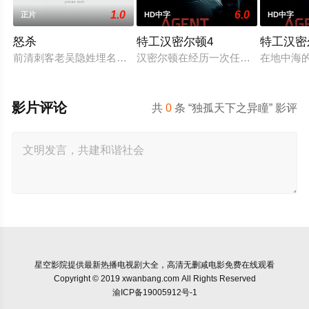
1.0
6.0
正片
HD中字
HD中字
怒杀
特工汉密尔顿4
特工汉密
前清刺客老吴隐姓埋名于药铺，却为守护单亲母女小茜和依依，
汉密尔顿在经历一次任务的严重后果
在地中海
影片评论
共
0
条 “独孤天下之异瞳” 影评
星空影院
提供最新热播电视剧大全，高清无删减电影免费在线观看
Copyright © 2019 xwanbang.com All Rights Reserved
渝ICP备19005912号-1