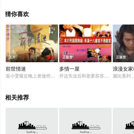
埃米尔·赫斯基等演员精彩演绎的美国电影，手机免费观看
高清未删减完整版电影大全就上星空电影网，更多相关信
猜你喜欢
息可移步至豆瓣电影、电视猫或剧情网等平台了解。
8.0
8.0
正片
正版货
正版货
前世情迷
多情一屋
浪漫女家
翁小雯最近晚上老做些奇奇怪怪的梦，白天工作难免就有些失常
开达失业后和老婆苏苏投靠好友怀生
黛比系列
相关推荐