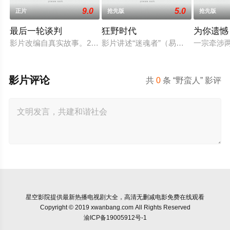
9.0
5.0
正片
抢先版
抢先版
最后一轮谈判
狂野时代
为你遗憾
影片改编自真实故事。2005年，意大利特工尼古拉·卡利帕里在
影片讲述“迷魂者”（易烊千玺 饰）通
一宗牵涉
影片评论
共
0
条 “野蛮人” 影评
星空影院
提供最新热播电视剧大全，高清无删减电影免费在线观看
Copyright © 2019 xwanbang.com All Rights Reserved
渝ICP备19005912号-1