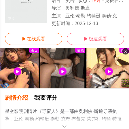
语言：
英语
状态：
正片
- 免费在线播放
导演：
奥利佛·斯通
主演：
亚伦·泰勒-约翰逊,泰勒·克奇,布蕾克·莱弗利,约翰·特拉沃尔塔,本尼西奥·德尔·托罗,萨尔玛·海耶克,安东尼·库托罗,埃米尔·赫
正片
更新时间：
2025-12-13
在线观看
极速观看


剧情介绍
我要评分
星空影院剧情片《野蛮人》是一部由奥利佛·斯通导演执
导，亚伦·泰勒-约翰逊,泰勒·克奇,布蕾克·莱弗利,约翰·特拉
沃尔塔,本尼西奥·德尔·托罗,萨尔玛·海耶克,安东尼·库托罗,
