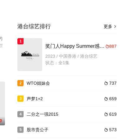
港台综艺排行
更多

的
1
豆
奖门人Happy Summer感谢祭
887

2023 / 中国香港 / 港台综艺
状态：全1集
WTO姐妹会
737
2

声梦1+2
659
3

二分之一强2015
619
4

0
股市贵公子
573
5
