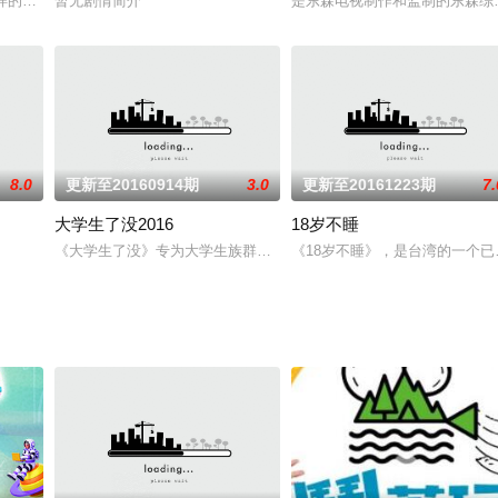
的回忆，更要让年轻人了解过去经典歌曲的背景与故事，肩负起音乐传承的责任
一样的文化与生活习惯，一起透过镜头探讨台湾各地区的习俗，认识台湾的美好
暂无剧情简介
是东森电视制作和监制的东森综
8.0
更新至20160914期
3.0
更新至20161223期
7.
大学生了没2016
18岁不睡
《大学生了没》专为大学生族群量身打造，话题百无禁忌，题材鲜活
《18岁不睡》，是台湾的一个已