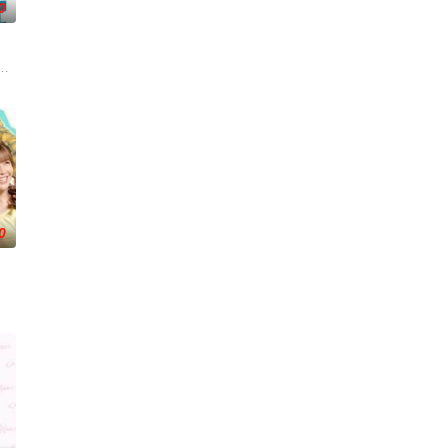
0
扮、以及艺人的流行教室，有固
理占卜等时下社交必备的流行话题,节目里全部都有,关于爱情、命运、事业等也
》建造团队以及浩角翔起、颜永烈，重新拾起主持棒，带大家继续闹着玩！
0
态，也成为艺人宣传作品
风俗不同，在日常生活上遇到许多有趣的事。哪国女生最受欢迎？不同国家的生