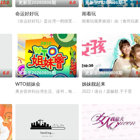
10.0
更新至20260806期
6.0
更新至20260806期
3.
命运好好玩
闹着玩
的娱乐新闻，节目还会请嘉宾现场访谈！节目贴近年轻族群，介绍时下流行的装
《命运好好玩》是台湾一档很受欢迎的命理节目,各类风水、星座、命
闹着玩视界旅游》由《食尚玩家
6.0
更新至20260805期
8.0
更新至20260805期
9.
WTO姐妹会
姊妹靓起来
占据台湾美食教学类节目收视第一名的位置，内容综合烹饪节目性质及综艺竞赛型
离乡背井到台湾生活、读书，每个台湾新住民难免会因为文化差异、
2022 / 港台 / 梁赫群,于子育