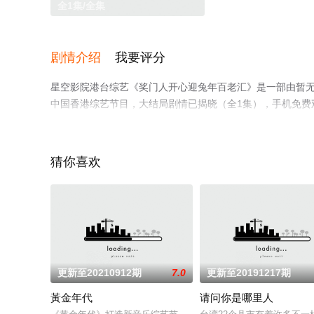
全1集/全集
剧情介绍
我要评分
星空影院港台综艺《奖门人开心迎兔年百老汇》是一部由暂无导
中国香港综艺节目，大结局剧情已揭晓（全1集），手机免费
瓣综艺、电视猫或剧情网等平台了解。
猜你喜欢
更新至20210912期
7.0
更新至20191217期
黃金年代
请问你是哪里人