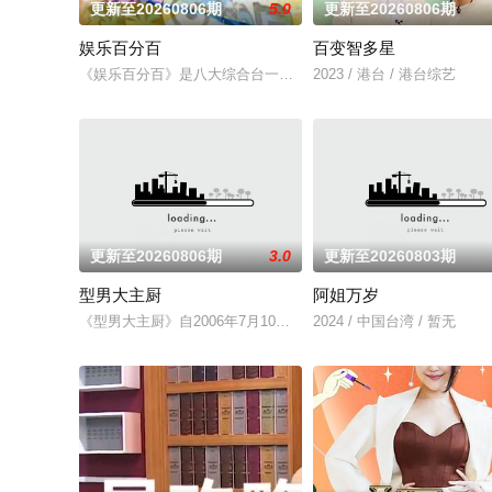
更新至20260806期
5.0
更新至20260806期
娱乐百分百
百变智多星
《娱乐百分百》是八大综合台一档娱乐新闻节目，每天报道最新
2023 / 港台 / 港台综艺
更新至20260806期
3.0
更新至20260803期
型男大主厨
阿姐万岁
《型男大主厨》自2006年7月10日首播推出以来，收视率长期
2024 / 中国台湾 / 暂无