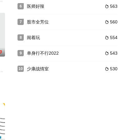
。
。
合台谈话性节目
医师好辣
563
6

股市全芳位
560
7

闹着玩
554
8

0
单身行不行2022
543
9

少康战情室
530
10

麻辣。每期邀请来自不同大学、个性迥异的大学生，代表新人类的新生代态度，
停播的谈话性综艺节目，2016年9月19日在中天综合台首播，金星娱乐制作，由