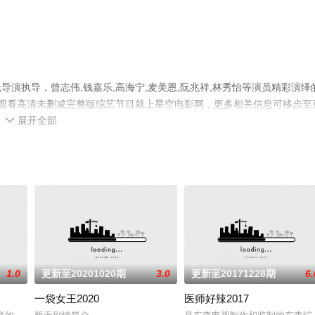
演执导，曾志伟,钱嘉乐,高海宁,麦美恩,阮兆祥,林秀怡等演员精彩演绎
观看高清未删减完整版综艺节目就上星空电影网，更多相关信息可移步至
展开全部

1.0
更新至20201020期
3.0
更新至20171228期
6.
一袋女王2020
医师好辣2017