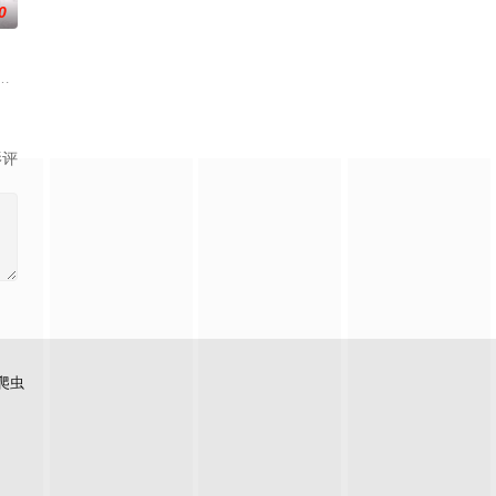
0
饭，花了银子19两，请问这
游方式，带你游遍世界各地！不管是奢侈豪华团或讲求经济的自助行，玩家们的
类的电视娱乐节目，讨论各种女性感兴趣的话题——从头到脚，从里到外，从
影评
爬虫