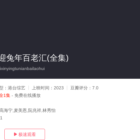
迎兔年百老汇(全集)
nyingtunianbailaohui
型：
港台综艺
上映时间：
2023
豆瓣评分：
7.0
全1集
- 免费在线播放
,高海宁,麦美恩,阮兆祥,林秀怡
11
极速观看
