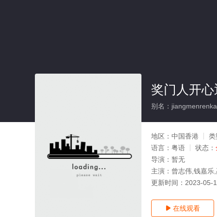
奖门人开心
别名：jiangmenrenkaixi
地区：
中国香港
类
语言：
粤语
状态：
导演：
暂无
主演：
曾志伟,钱嘉乐
更新时间：
2023-05-
在线观看
