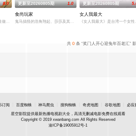
8.0
更新至20260805期
1.0
更新至20260805期
5.
食尚玩家
女人我最大
麽意思呢？喜欢金庸小说的人必须要来挑战这一题，郭靖第一次见到黄蓉请她吃
性做為出發點，討論內容聚焦女性職場與生活感受的節目。
鬼马搞怪的浩角翔起、莎莎及其他主持人，以轻松有趣、非一般的旅
《女人我最大》是台湾一个女性
共
0
条 “奖门人开心迎兔年百老汇” 
S订阅
百度蜘蛛
神马爬虫
搜狗蜘蛛
奇虎地图
谷歌地图
必应
星空影院
提供最新热播电视剧大全，高清无删减电影免费在线观看
Copyright © 2019 xwanbang.com All Rights Reserved
渝ICP备19005912号-1