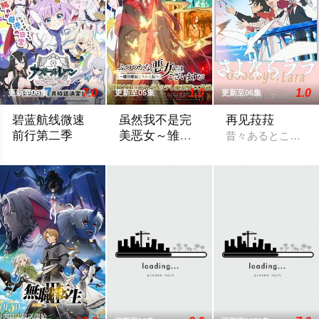
7.0
1.0
1.0
更新至06集
更新至05集
更新至06集
碧蓝航线微速
虽然我不是完
再见菈菈
前行第二季
美恶女～雏宫
昔々あるところに
蝶鼠替换传～
「碧蓝航线 微速前行」第2季制作决定。
为了培养下一任皇妃，从五大名门中召集了