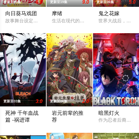
6.0
9.0
5.0
更新至06集
更新至19集
更新至06集
向日葵马戏团
摩绪
鬼之花嫁
故事舞台设定在昭和30年代左右的日本，正值高度经济成长期，
生活在现代的青年——摩绪（MAO）。因"
世界大战后，一群
3.0
2.0
3.0
更新至03集
更新至06集
更新至06集
死神 千年血战
岩元前辈的推
暗黑灯火
篇 -祸进谭
荐
作为忍者后裔被祖
即使死神与灭却师历经千年的血战尽头，毁灭的未来已隐约可见─
1910年代，由大日本帝国陆军设立的学