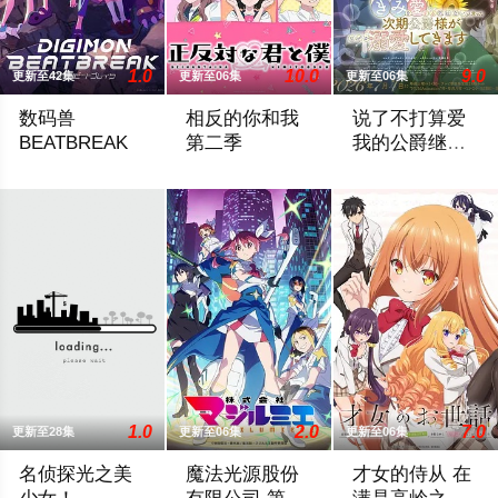
1.0
10.0
9.0
更新至42集
更新至06集
更新至06集
数码兽
相反的你和我
说了不打算爱
BEATBREAK
第二季
我的公爵继承
人，不知为何
从人类的思想和感情诞生的「e-脉冲」，被作为AI辅助装置「辅
2026 / 日本 / 铃代纱弓,坂田将吾,谷口
有一份通知从天而
对我宠爱有加
1.0
2.0
7.0
更新至28集
更新至06集
更新至06集
名侦探光之美
魔法光源股份
才女的侍从 在