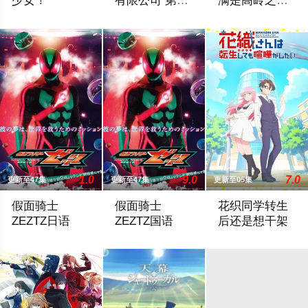
少女！
有限公司 第二
满是高岭之花
季
的贵族学校暗
动画舞台设定在1999年、14岁的明智安娜从2027年穿越回1
「魔法少女――それは強くて、格好良くて
满是高岭之花的贵
中照顾
1.0
9.0
7.0
更新至47集
更新至47集
更新至05集
假面骑士
假面骑士
花织同学转生
ZEZTZ日语
ZEZTZ国语
后还是想干架
万津莫。自称是过着平淡无奇的日常生活的普通好青年，但凭借
万津莫。自称是过着平淡无奇的日常生活
神流星，职业尼特