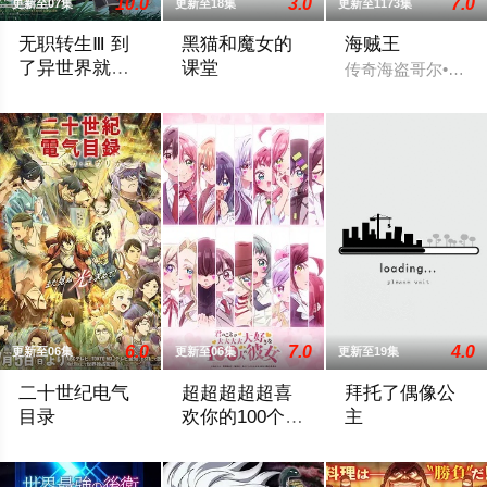
10.0
3.0
7.0
更新至07集
更新至18集
更新至1173集
无职转生Ⅲ 到
黑猫和魔女的
海贼王
了异世界就拿
课堂
传奇海盗哥尔•D•
出真本事
2026 / 日本 / 内山夕实,杉田智和,小原好美,茅野爱衣,金元寿子
丝碧卡・瓦戈的目标是考上「戴安娜魔术
6.0
7.0
4.0
更新至06集
更新至06集
更新至19集
二十世纪电气
超超超超超喜
拜托了偶像公
目录
欢你的100个女
主
朋友 第三季
故事发生在明治四十年（1907 年）在京都伏见居住的百川稻
中学时经历了100次失恋的爱城恋太郎，怀
ミラーパクトを開