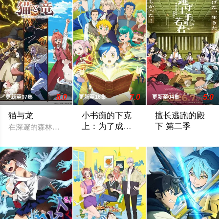
8.0
7.0
5.0
更新至07集
更新至16集
更新至04集
猫与龙
小书痴的下克
擅长逃跑的殿
上：为了成为
下 第二季
在深邃的森林深处，一只会喷火的龙，与一群能操纵魔法的猫咪
图书管理员不
在现代日本生活的“本须丽乃”，在决定就
公元1333年，为
择手段！第四
季