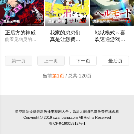
2.0
5.0
7.0
更新至06集
更新至06集
更新至06集
正后方的神威
我家的弟弟们
地狱模式～喜
真是让您费心
欢速通游戏的
能看见幽灵的平凡女高中生·志津香，利用容易吸引幽灵的特殊体质
了
玩家在废设定
高一结束的春假，糸因为母亲再婚而搬家
在无名网络游戏的
异世界无双～
第二季
第一页
上一页
下一页
最后页
当前
第1页
/ 总共 120页
星空影院
提供最新热播电视剧大全，高清无删减电影免费在线观看
Copyright © 2019 xwanbang.com All Rights Reserved
渝ICP备19005912号-1