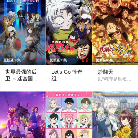
6.0
6.0
9.0
更新至06集
更新至06集
更新至06集
世界最强的后
Let's Go 怪奇
炒翻天
卫 ～迷宫国的
组
以“料理是胜负”为
新人探索者～
身为前社畜的有人转生后担任起来路不明的职业『后卫』，但这
某个黄昏时分，我遇见了专门恐吓人类的幽