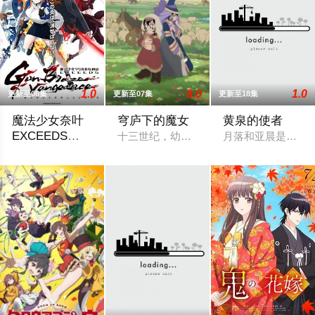
1.0
8.0
1.0
更新至06集
更新至07集
更新至18集
魔法少女奈叶
穹庐下的魔女
黄泉的使者
EXCEEDS
十三世纪，幼小的奴隶希塔拉在伊朗东部
月落和亚晨是一对
Gun Blaze
30年前，未知的“侵略性外来生物”突然出现，世界曾一度濒临毁
Vengeance